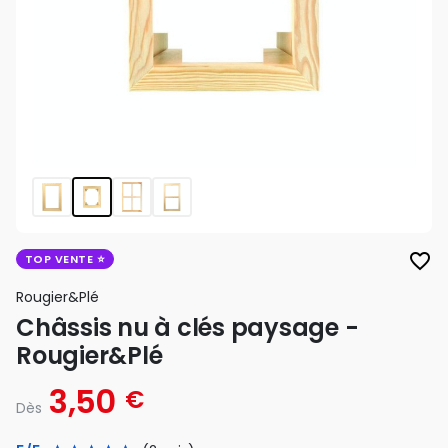
favorite_border
TOP VENTE
Rougier&plé
Châssis nu à clés paysage -
Rougier&Plé
3,50
€
Dès