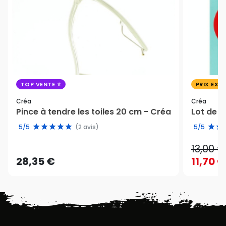
TOP VENTE
PRIX EXC
Créa
Créa
Pince à tendre les toiles 20 cm - Créa
Lot de 3
5/5
(2 avis)
5/5
13,00 €
28,35 €
11,70 €