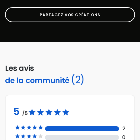
PARTAGEZ VOS CRÉATIONS
Les avis
(2)
de la communité
5
/5





2





0