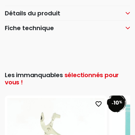
Détails du produit
Fiche technique
Les immanquables
sélectionnés pour
vous !
10
%
favorite_border
-