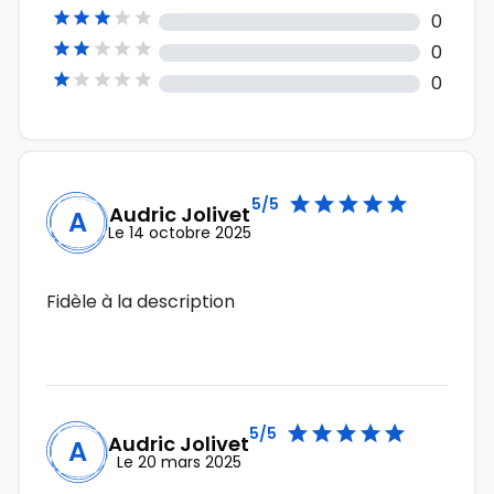





0





0





0





5/5
Audric Jolivet
A
Le 14 octobre 2025
Fidèle à la description





5/5
Audric Jolivet
A
Le 20 mars 2025