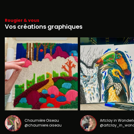
Rougier & vous
Vos créations graphiques
Chaumière Oiseau
Artclay in Wonder
@chaumiere.oiseau
@artclay_in_won