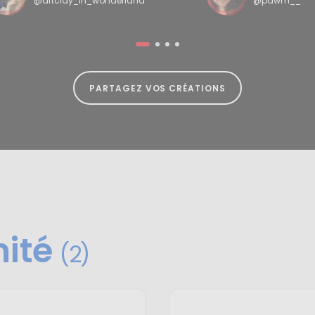
@artclay_in_wonderland
@pawm__
PARTAGEZ VOS CRÉATIONS
nité
(2)