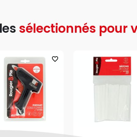
les
sélectionnés pour v
favorite_border