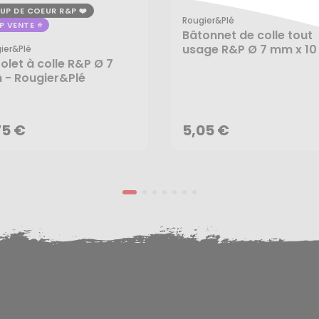
UP DE COEUR R&P
Rougier&plé
P VENTE
Bâtonnet de colle tout
usage R&P Ø 7 mm x 10
ier&plé
tolet à colle R&P Ø 7
- 25 pcs - Rougier&Plé
- Rougier&Plé
75 €
5,05 €
AJOUTER AU PANIER
AJOUTER AU PANIER
75 €
5,05 €