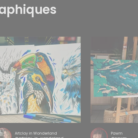
raphiques
Artclay in Wonderland
Pawm