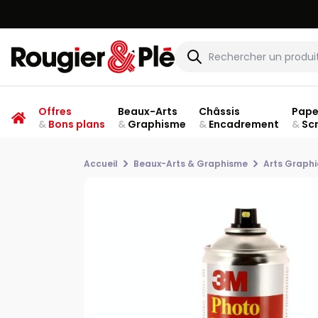
Offres
Beaux-Arts
Châssis
Pape
&
Bons plans
&
Graphisme
&
Encadrement
&
Sc
Accueil
Beaux-Arts & Graphisme
Arts Graph