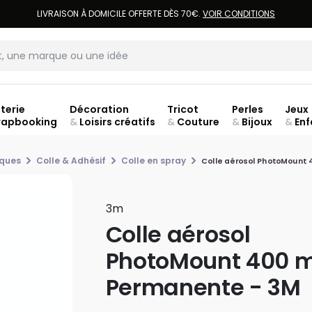
LIVRAISON À DOMICILE OFFERTE DÈS 70€.
VOIR CONDITIONS
terie
Décoration
Tricot
Perles
Jeux
rapbooking
&
Loisirs créatifs
&
Couture
&
Bijoux
&
Enf
ouve
iques
Colle & Adhésif
Colle en spray
Colle aérosol PhotoMount 
3m
Colle aérosol
PhotoMount 400 m
Permanente - 3M