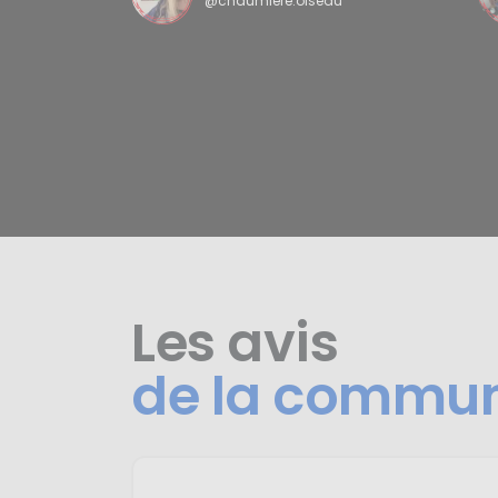
@chaumiere.oiseau
Les avis
de la commu