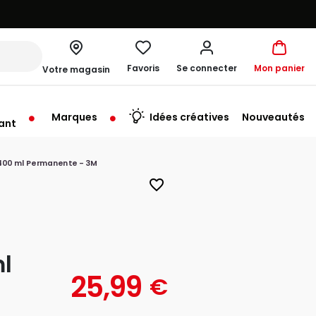
Favoris
Se connecter
Mon panier
Votre magasin
Marques
Idées créatives
Nouveautés
ant
rt à 10:00
400 ml Permanente - 3M
favorite_border
l
25,99
€