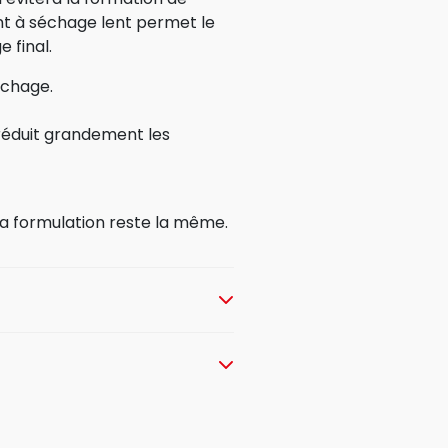
ent à séchage lent permet le
 final.
échage.
 réduit grandement les
 la formulation reste la même.