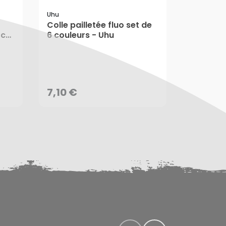
Uhu
Esprit Com
Colle pailletée fluo set de
Colle d'o
 cm
6 couleurs - Uhu
Compos
7,10 €
10,05 
AJOUTER AU PANIER
AJ
7,10 €
10,05 