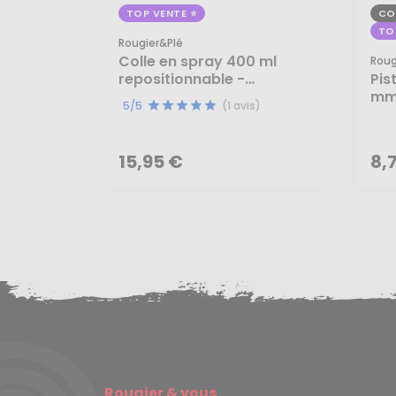
TOP VENTE
CO
TO
Rougier&plé
Colle en spray 400 ml
Roug
repositionnable -
Pis
Rougier&Plé
mm 
15,95 €
8,
5/5
(1 avis)
AJOUTER AU PANIER
15,95 €
8,
Rougier & vous