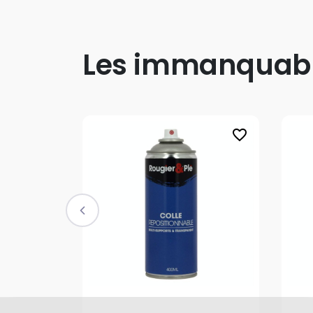
Les immanquab
favorite_border