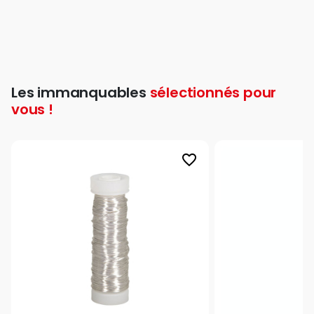
Les immanquables
sélectionnés pour
vous !
favorite_border