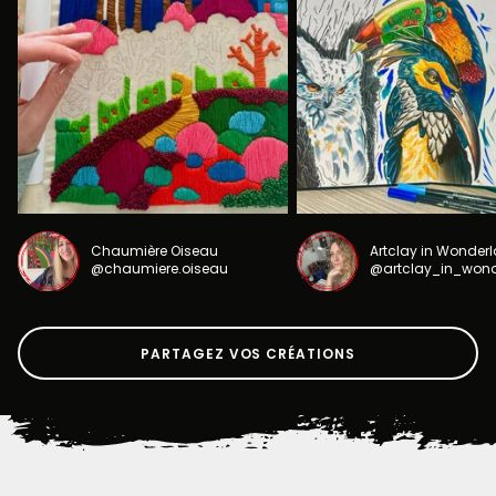
Chaumière Oiseau
Artclay in Wonder
@chaumiere.oiseau
@artclay_in_won
PARTAGEZ VOS CRÉATIONS