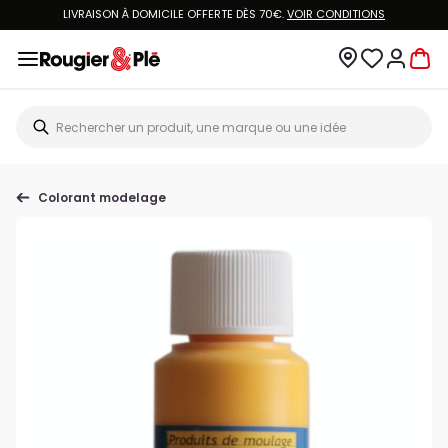
LIVRAISON À DOMICILE OFFERTE DÈS 70€.
VOIR CONDITIONS
Colorant modelage