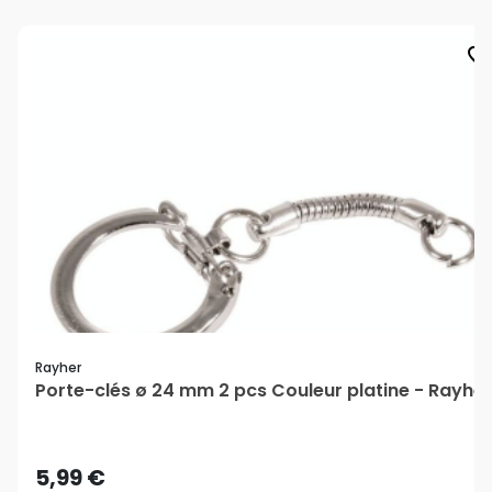
favorite_border
Rayher
Porte-clés ø 24 mm 2 pcs Couleur platine - Rayher
5,99 €