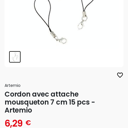
favorite_border
Artemio
Cordon avec attache
mousqueton 7 cm 15 pcs -
Artemio
6,29
€