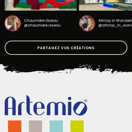
Chaumière Oiseau
Artclay in Wonder
@chaumiere.oiseau
@artclay_in_won
PARTAGEZ VOS CRÉATIONS