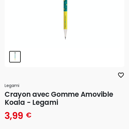
favorite_border
Legami
Crayon avec Gomme Amovible
Koala - Legami
3,99
€