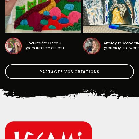
Chaumière Oiseau
Artclay in Wonder
@chaumiere.oiseau
@artclay_in_won
PARTAGEZ VOS CRÉATIONS