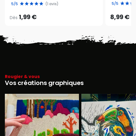
5/5
5/5
(1 avis)
1,99 €
8,99 €
Dès
Rougier & vous
Vos créations graphiques