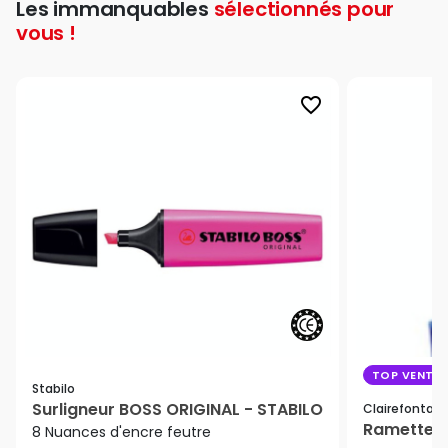
Les immanquables
sélectionnés pour
vous !
favorite_border
TOP VENTE
Stabilo
Surligneur BOSS ORIGINAL - STABILO
Clairefontain
Ramette de
8 Nuances d'encre feutre