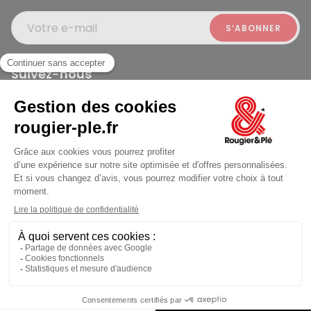
Votre e-mail
Suivez-nous
Rougier et Plé 2024 Copyright
Ferme à 19:30
Mentions légales
Conditions générales des ventes
Données personnelles
Paiement sécurisé
Plan du site