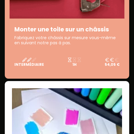
Monter une toile sur un châssis
Fabriquez votre châssis sur mesure vous-même
en suivant notre pas à pas.
INTERMÉDIAIRE
1H
54,05 €