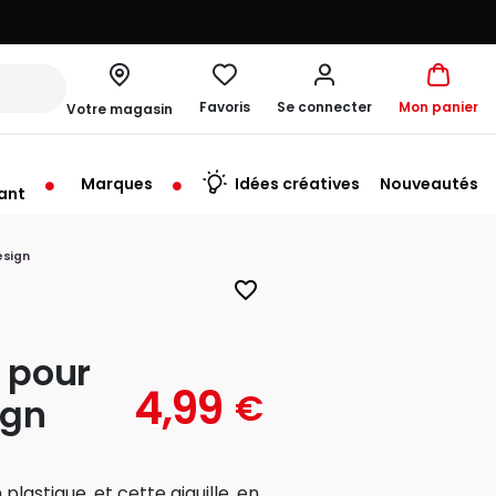
Favoris
Se connecter
Mon panier
Votre magasin
Marques
Idées créatives
Nouveautés
ant
u'au Samedi à 10:00
esign
favorite_border
e pour
4,99
€
ign
astique, et cette aiguille, en