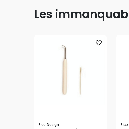
Les immanquab
favorite_border
Rico Design
Rico