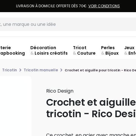
LIVRAISON À DOMICILE OFFERTE DÈS 70€.
VOIR CONDITIONS
terie
Décoration
Tricot
Perles
Jeux
rapbooking
&
Loisirs créatifs
&
Couture
&
Bijoux
&
Enf
jusq
Tricotin
Tricotin manuelle
Crochet et aiguille pour tricotin - Rico D
Rico Design
Crochet et aiguill
tricotin - Rico Des
Ce crochet, en acier avec manche en pl