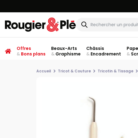
Offres
Beaux-Arts
Châssis
Pape
&
Bons plans
&
Graphisme
&
Encadrement
&
Sc
Accueil
Tricot & Couture
Tricotin & Tissage