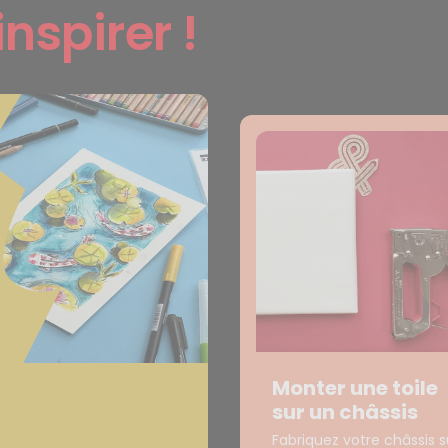
inspirer !
Monter une toile
sur un châssis
Fabriquez votre châssis s