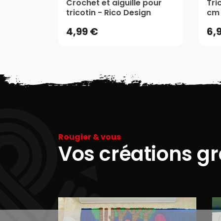
4,99 €
6,
Crochet et aiguille pour
Tri
tricotin - Rico Design
cm 
AJOUTER AU PANIER
4,99 €
6,
Rougier & vous
Vos créations g