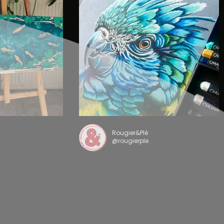
Rougier&Plé
@rougierple