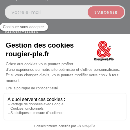
Votre e-mail
Suivez-nous
Rougier et Plé 2024 Copyright
ouvert à 09:30
Conditions générales des ventes
Données personnelles
Paiement sécurisé
Plan du site
Mentions légales