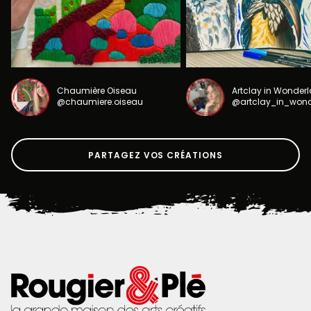
Chaumière Oiseau
Artclay in Wonder
@chaumiere.oiseau
@artclay_in_won
PARTAGEZ VOS CRÉATIONS