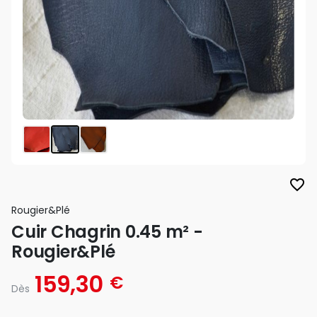
favorite_border
Rougier&plé
Cuir Chagrin 0.45 m² -
Rougier&Plé
159,30
€
Dès