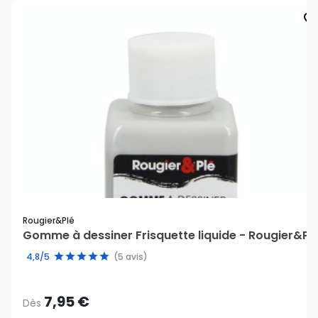
favorite_bord
Rougier&plé
Gomme à dessiner Frisquette liquide - Rougier&Pl
4,8/5
(5 avis)
7,95 €
Dès