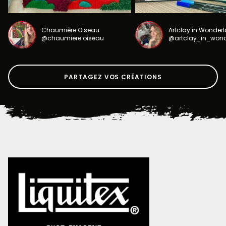
Chaumière Oiseau
Artclay in Wonder
@chaumiere.oiseau
@artclay_in_won
PARTAGEZ VOS CRÉATIONS