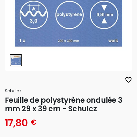
favorite_border
Schulcz
Feuille de polystyrène ondulée 3
mm 29 x 39 cm - Schulcz
17,80
€