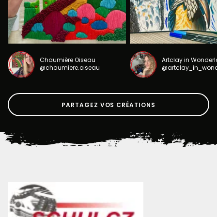
Chaumière Oiseau
Artclay in Wonder
@chaumiere.oiseau
@artclay_in_won
PARTAGEZ VOS CRÉATIONS