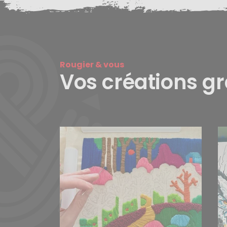
Rougier & vous
Vos créations g