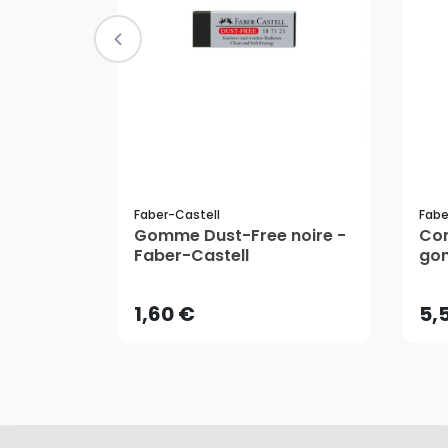
Faber-Castell
Fabe
Gomme Dust-Free noire -
Com
1,60 €
5,
Faber-Castell
gom
Fab
AJOUTER AU PANIER
1,60 €
5,