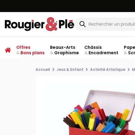
Offres
Beaux-Arts
Châssis
Pape
&
Bons plans
&
Graphisme
&
Encadrement
&
Sc
Accueil
Jeux & Enfant
Activité Artistique
M