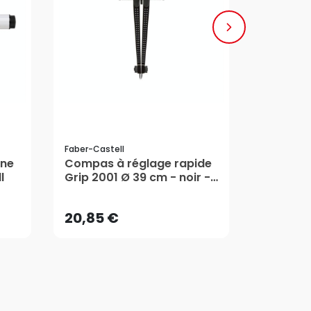
Faber-Castell
Faber-Cast
ine
Compas à réglage rapide
Feutres 
20,85 €
17,55 
l
Grip 2001 Ø 39 cm - noir -
assortie
Faber-Castell
Castell
AJOUTER AU PANIER
AJ
20,85 €
17,55 