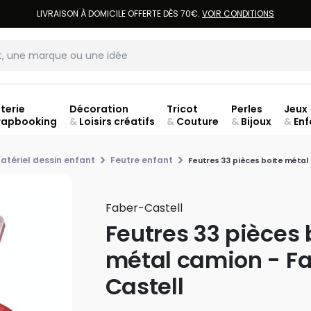
LIVRAISON À DOMICILE OFFERTE DÈS 70€.
VOIR CONDITIONS
terie
Décoration
Tricot
Perles
Jeux
rapbooking
&
Loisirs créatifs
&
Couture
&
Bijoux
&
Enf
ouve
atériel dessin enfant
Feutre enfant
Feutres 33 pièces boite métal
Faber-Castell
Feutres 33 pièces 
métal camion - F
Castell