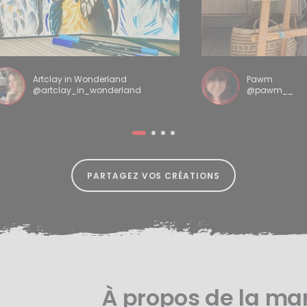
Artclay in Wonderland
Pawm
@artclay_in_wonderland
@pawm__
PARTAGEZ VOS CRÉATIONS
À propos de la ma