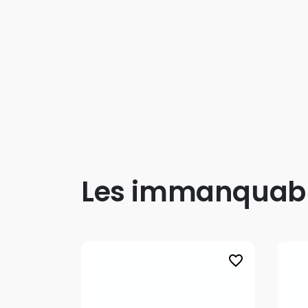
Les immanquab
favorite_border