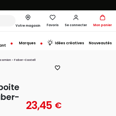
Favoris
Se connecter
Mon panier
Votre magasin
Marques
Idées créatives
Nouveautés
ant
rt à 10:00
 camion - Faber-Castell
favorite_border
boite
aber-
23,45
€