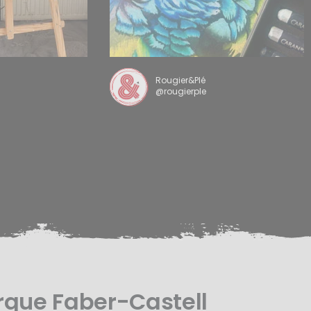
Rougier&Plé
@rougierple
rque Faber-Castell