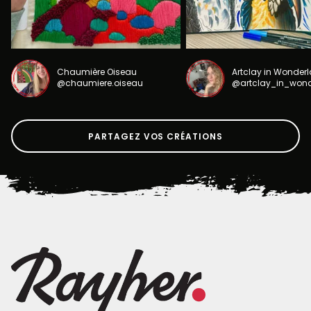
Chaumière Oiseau
Artclay in Wonder
@chaumiere.oiseau
@artclay_in_won
PARTAGEZ VOS CRÉATIONS