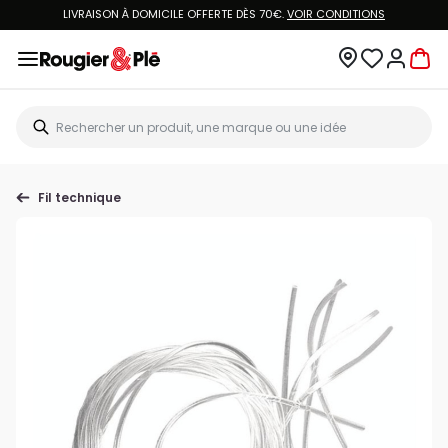
LIVRAISON À DOMICILE OFFERTE DÈS 70€.
VOIR CONDITIONS
Fil technique