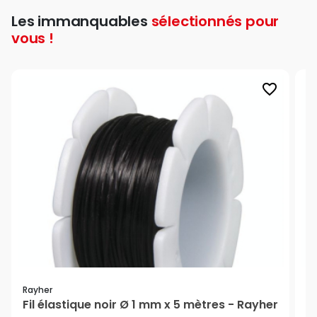
Les immanquables
sélectionnés pour
vous !
favorite_border
Rayher
Ra
Fil élastique noir Ø 1 mm x 5 mètres - Rayher
F