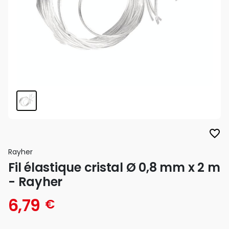
favorite_border
Rayher
Fil élastique cristal Ø 0,8 mm x 2 m
- Rayher
6,79
€