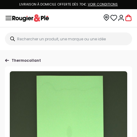
LIVRAISON À DOMICILE OFFERTE DÈS 70€.
VOIR CONDITIONS
Thermocollant