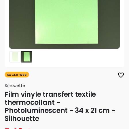
favorite_border
EXCLU WEB
Silhouette
Film vinyle transfert textile
thermocollant -
Photoluminescent - 34 x 21 cm -
Silhouette