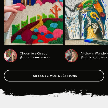
Chaumière Oiseau
Artclay in Wonder
@chaumiere.oiseau
@artclay_in_won
PARTAGEZ VOS CRÉATIONS