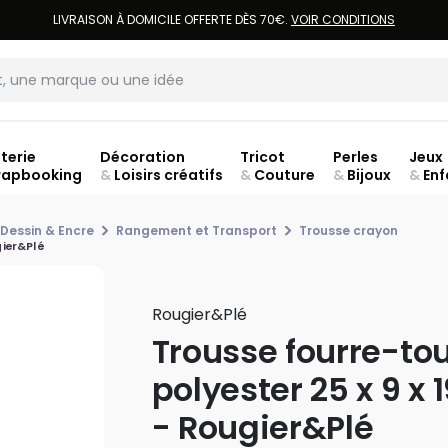
LIVRAISON À DOMICILE OFFERTE DÈS 70€.
VOIR CONDITIONS
terie
Décoration
Tricot
Perles
Jeux
rapbooking
&
Loisirs créatifs
&
Couture
&
Bijoux
&
Enf
ouve
 Dessin & Encre
Rangement et Transport
Trousse crayon
gier&Plé
Rougier&plé
Trousse fourre-tou
polyester 25 x 9 x 
- Rougier&Plé