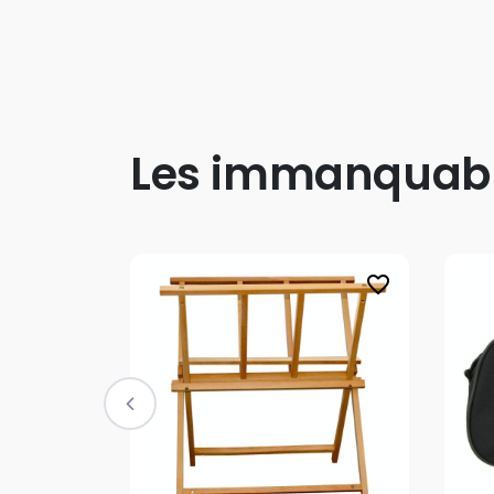
Les immanquab
favorite_border