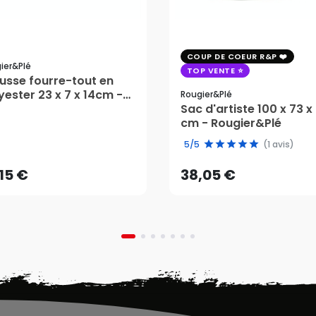
COUP DE COEUR R&P
ier&plé
TOP VENTE
usse fourre-tout en
yester 23 x 7 x 14cm -
Rougier&plé
gier&Plé
Sac d'artiste 100 x 73 x
cm - Rougier&Plé
,15 €
38,05 €
5/5
(1 avis)
AJOUTER AU PANIER
AJOUTER AU PANIER
,15 €
38,05 €