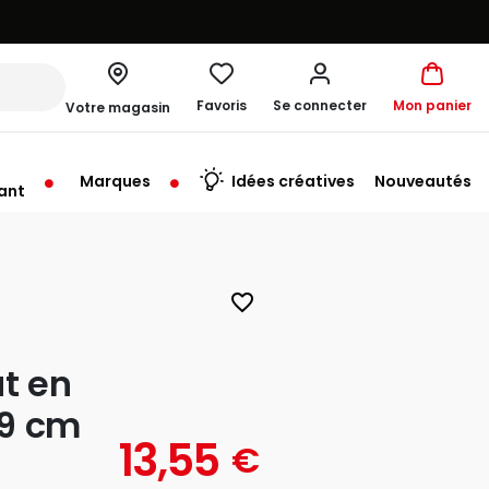
Favoris
Se connecter
Mon panier
Votre magasin
Marques
Idées créatives
Nouveautés
ant
rt à 10:00
favorite_border
t en
19 cm
13,55
€