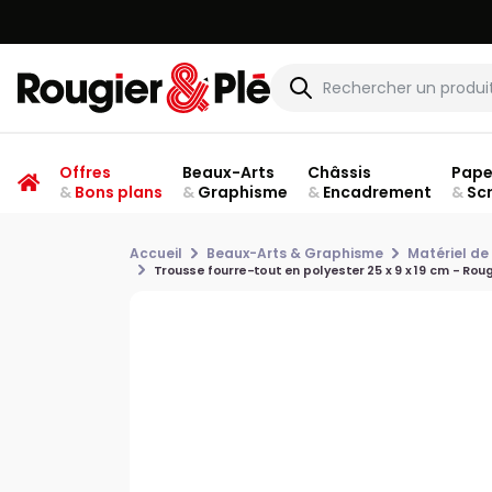
Offres
Beaux-Arts
Châssis
Pape
&
Bons plans
&
Graphisme
&
Encadrement
&
Sc
Accueil
Beaux-Arts & Graphisme
Matériel de
Trousse fourre-tout en polyester 25 x 9 x 19 cm - Rou