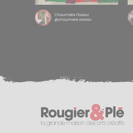
Chaumière Oiseau
@chaumiere.oiseau