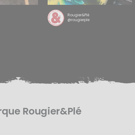
Rougier&Plé
@rougierple
rque Rougier&Plé