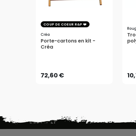
COUP DE COEUR R&P
Roug
Tro
Créa
Porte-cartons en kit -
pol
Créa
Rou
72,60 €
10
AJOUTER AU PANIER
72,60 €
10