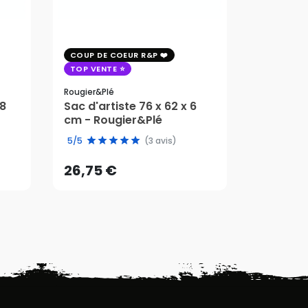
COUP DE COEUR R&P
Rougier&pl
TOP VENTE
Coffret 
- Rougie
Rougier&plé
 8
Sac d'artiste 76 x 62 x 6
cm - Rougier&Plé
26,75 €
21,50 
5/5
(3 avis)
AJOUTER AU PANIER
AJ
26,75 €
21,50 