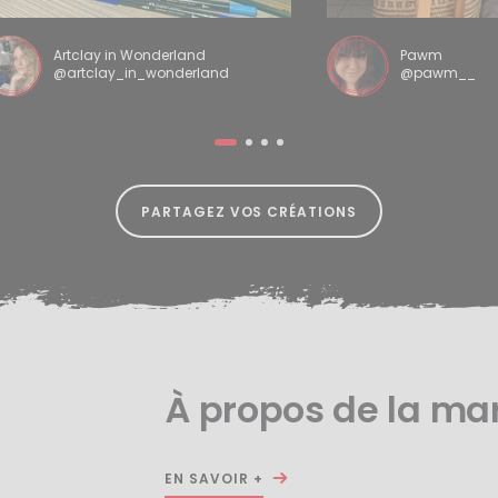
Artclay in Wonderland
Pawm
@artclay_in_wonderland
@pawm__
PARTAGEZ VOS CRÉATIONS
À propos de la ma
EN SAVOIR +