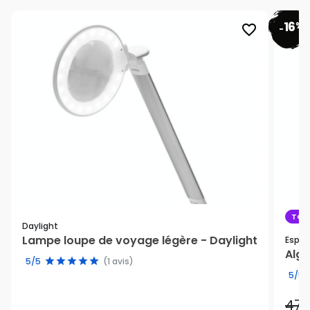
16
%
favorite_border
-
TOP
Daylight
Lampe loupe de voyage légère - Daylight
Espri
Algi
5/5
(1 avis)
5/5
47,