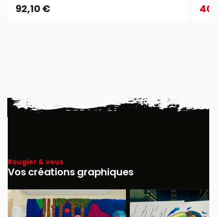
92,10 €
40,
Rougier & vous
Vos créations graphiques