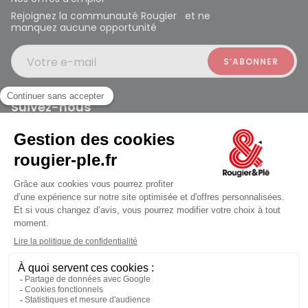
Rejoignez la communauté Rougier et ne
manquez aucune opportunité
Votre e-mail
Suivez-nous
Rougier et Plé 2024 Copyright
ouvert à 10:00
Mentions légales
Conditions générales des ventes
Données personnelles
Paiement sécurisé