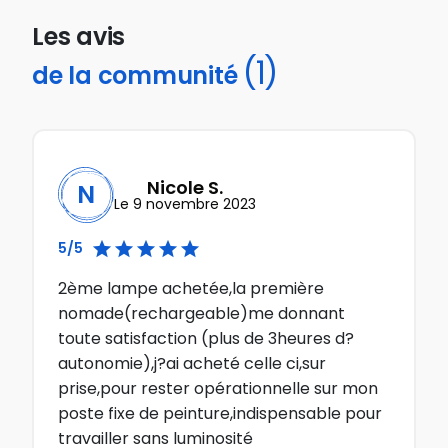
Les avis
(1)
de la communité
Nicole S.
N
Le 9 novembre 2023





5/5
2ème lampe achetée,la première
nomade(rechargeable)me donnant
toute satisfaction (plus de 3heures d?
autonomie),j?ai acheté celle ci,sur
prise,pour rester opérationnelle sur mon
poste fixe de peinture,indispensable pour
travailler sans luminosité