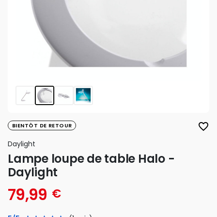
favorite_border
BIENTÔT DE RETOUR
Daylight
Lampe loupe de table Halo -
Daylight
79,99
€