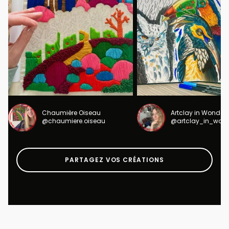
Chaumière Oiseau
Artclay in Wonder
@chaumiere.oiseau
@artclay_in_won
PARTAGEZ VOS CRÉATIONS