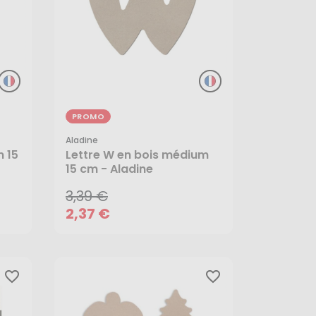
PROMO
Aladine
3,39 €
m 15
Lettre W en bois médium
15 cm - Aladine
2,37 €
3,39 €
AJOUTER AU PANIER
2,37 €
favorite_border
favorite_border