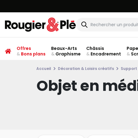
Offres
Beaux-Arts
Châssis
Pape
&
Bons plans
&
Graphisme
&
Encadrement
&
Sc
Accueil
Décoration & Loisirs créatifs
Support 
Objet en méd