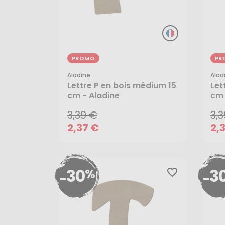
PROMO
PR
Aladine
Alad
3,39 €
3,
Lettre P en bois médium 15
Let
cm - Aladine
cm 
2,37 €
2,
3,39 €
3,
AJOUTER AU PANIER
2,37 €
2,
30
3
%
favorite_border
-
-