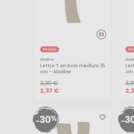
PROMO
PR
Aladine
Alad
3,39 €
3,
Lettre T en bois médium 15
Let
cm - Aladine
cm 
2,37 €
2,
3,39 €
3,
AJOUTER AU PANIER
2,37 €
2,
30
3
%
favorite_border
-
-