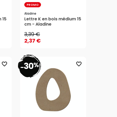
PROMO
Aladine
3,39 €
 15
Lettre K en bois médium 15
cm - Aladine
2,37 €
3,39 €
AJOUTER AU PANIER
2,37 €
30
%
favorite_border
favorite_border
-