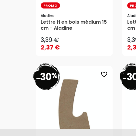
PROMO
PR
Aladine
Alad
3,39 €
3,
Lettre H en bois médium 15
Let
cm - Aladine
cm 
2,37 €
2,
3,39 €
3,
AJOUTER AU PANIER
2,37 €
2,
30
3
%
favorite_border
-
-