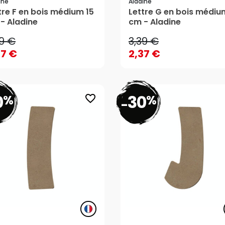
ine
Aladine
39 €
3,39 €
tre F en bois médium 15
Lettre G en bois médiu
- Aladine
cm - Aladine
37 €
2,37 €
39 €
3,39 €
AJOUTER AU PANIER
AJOUTER AU PANIER
37 €
2,37 €
0
30
%
%
favorite_border
-