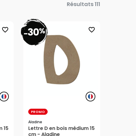
Résultats 111
30
%
favorite_border
favorite_border
-
PROMO
Aladine
3,39 €
m 15
Lettre D en bois médium 15
cm - Aladine
2,37 €