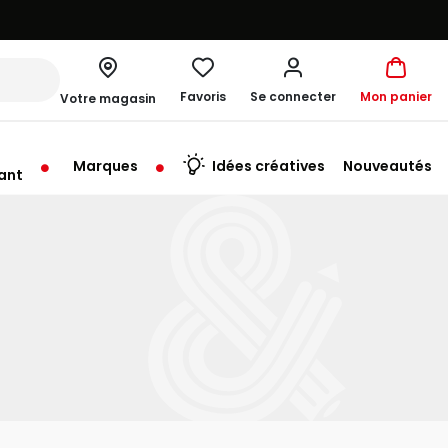
Favoris
Se connecter
Mon panier
Votre magasin
Marques
Idées créatives
Nouveautés
ant
rt à 10:00