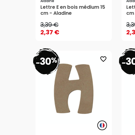
Aladine
Alad
3,39 €
3,
Lettre E en bois médium 15
Let
cm - Aladine
cm 
2,37 €
2,
3,39 €
3,
AJOUTER AU PANIER
2,37 €
2,
30
3
%
favorite_border
-
-