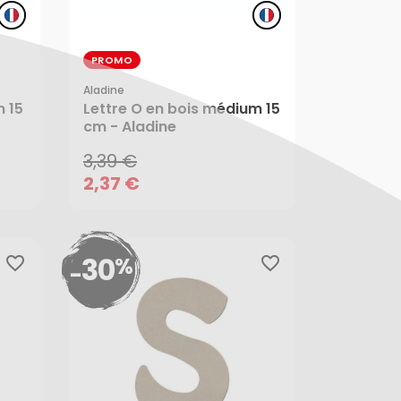
PROMO
Aladine
3,39 €
m 15
Lettre O en bois médium 15
cm - Aladine
2,37 €
3,39 €
AJOUTER AU PANIER
2,37 €
30
%
favorite_border
favorite_border
-