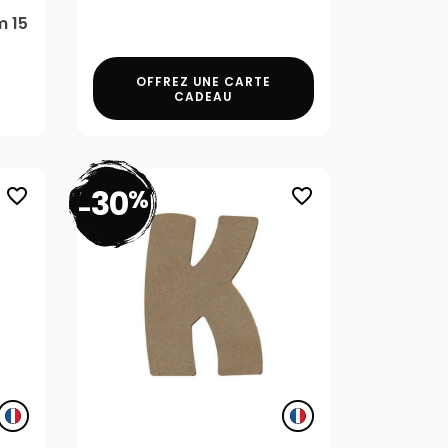
m 15
OFFREZ UNE CARTE
CADEAU
30
%
favorite_border
favorite_border
-