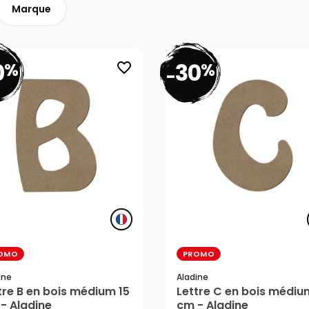
Marque
0
30
%
%
favorite_border
-
OMO
PROMO
ine
Aladine
39 €
3,39 €
tre B en bois médium 15
Lettre C en bois médiu
- Aladine
cm - Aladine
37 €
2,37 €