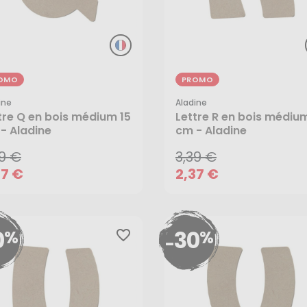
OMO
PROMO
ine
Aladine
39 €
3,39 €
tre Q en bois médium 15
Lettre R en bois médium
- Aladine
cm - Aladine
37 €
2,37 €
39 €
3,39 €
AJOUTER AU PANIER
AJOUTER AU PANIER
37 €
2,37 €
0
30
%
%
favorite_border
-