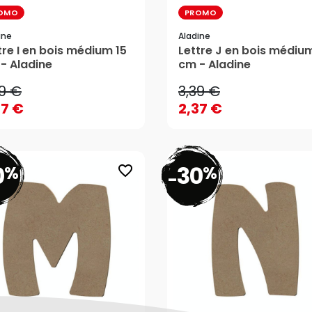
OMO
PROMO
ine
Aladine
39 €
3,39 €
tre I en bois médium 15
Lettre J en bois médium
- Aladine
cm - Aladine
37 €
2,37 €
39 €
3,39 €
AJOUTER AU PANIER
AJOUTER AU PANIER
37 €
2,37 €
0
30
%
%
favorite_border
-