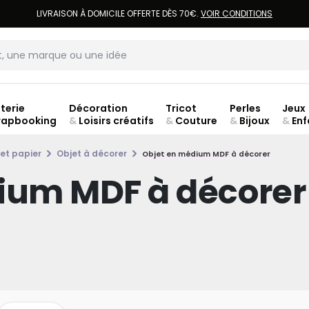
LIVRAISON À DOMICILE OFFERTE DÈS 70€.
VOIR CONDITIONS
terie
Décoration
Tricot
Perles
Jeux
rapbooking
&
Loisirs créatifs
&
Couture
&
Bijoux
&
Enf
ouve
et papier
Objet à décorer
Objet en médium MDF à décorer
ium MDF à décorer