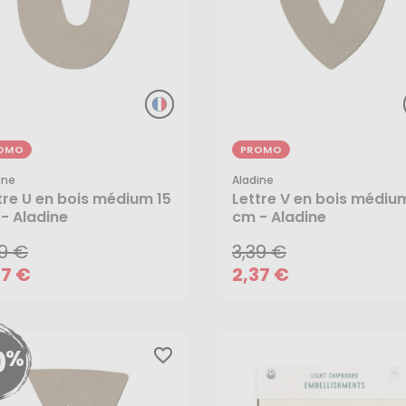
OMO
PROMO
ine
Aladine
39 €
3,39 €
tre U en bois médium 15
Lettre V en bois médiu
- Aladine
cm - Aladine
37 €
2,37 €
39 €
3,39 €
AJOUTER AU PANIER
AJOUTER AU PANIER
37 €
2,37 €
0
%
favorite_border