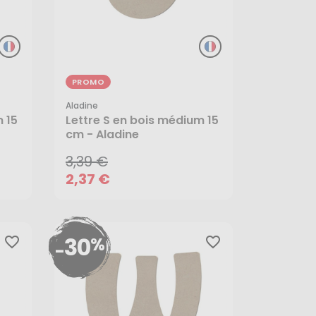
PROMO
Aladine
3,39 €
 15
Lettre S en bois médium 15
cm - Aladine
2,37 €
3,39 €
AJOUTER AU PANIER
2,37 €
30
%
favorite_border
favorite_border
-