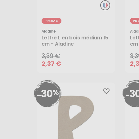
PROMO
PR
Aladine
Alad
3,39 €
3,
Lettre L en bois médium 15
Let
cm - Aladine
cm 
2,37 €
2,
3,39 €
3,
AJOUTER AU PANIER
2,37 €
2,
30
3
%
favorite_border
-
-