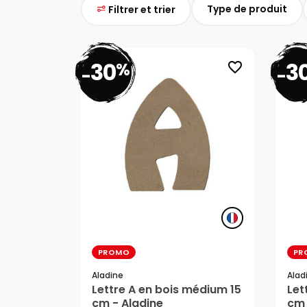
Type de produit
Filtrer et trier
30
3
%
favorite_border
-
-
PROMO
PR
Aladine
Alad
3,39 €
3,
Lettre A en bois médium 15
Let
cm - Aladine
cm 
2,37 €
2,