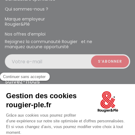
Qui sommes-nous ?
Marque employeur
Rougier&Plé
Nos offres d’emploi
Rejoignez la communauté Rougier et ne
manquez aucune opportunité
Votre e-mail
Suivez-nous
Rougier et Plé 2024 Copyright
Ferme à 19:00