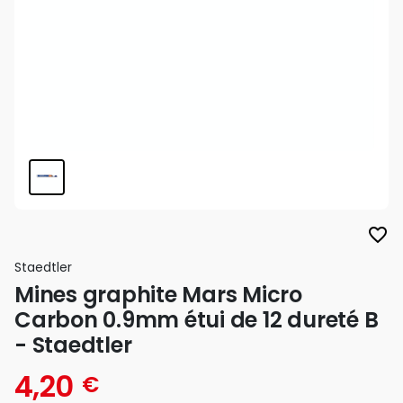
favorite_border
Staedtler
Mines graphite Mars Micro
Carbon 0.9mm étui de 12 dureté B
- Staedtler
4,20
€