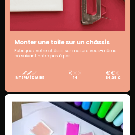
Monter une toile sur un châssis
Fabriquez votre châssis sur mesure vous-même
en suivant notre pas à pas.
INTERMÉDIAIRE
1H
54,05 €