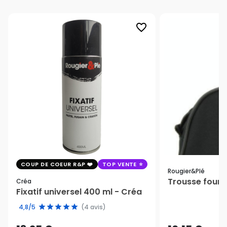
favorite_border
COUP DE COEUR R&P
TOP VENTE
Rougier&plé
Trousse fourr
Créa
Fixatif universel 400 ml - Créa
4,8/5
(4 avis)