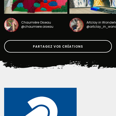
Chaumière Oiseau
Artclay in Wonder
@chaumiere.oiseau
@artclay_in_won
PARTAGEZ VOS CRÉATIONS