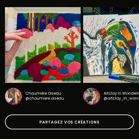
Chaumière Oiseau
Artclay in Wonder
@chaumiere.oiseau
@artclay_in_won
PARTAGEZ VOS CRÉATIONS