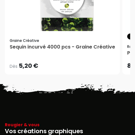
CO
Graine Créative
Sequin incurvé 4000 pcs - Graine Créative
Rou
Pis
5,20 €
8,
Dès
Rougier & vous
Vos créations graphiques