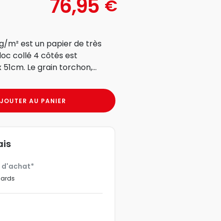
76,95
€
/m² est un papier de très
loc collé 4 côtés est
composé de 20 feuilles de format 36 x 51cm. Le grain torchon,...
JOUTER AU PANIER
ais
€ d'achat*
dards