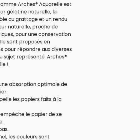
a gamme Arches® Aquarelle est
ar gélatine naturelle, lui
le au grattage et un rendu
eur naturelle, proche de
ptiques, pour une conservation
lle sont proposés en
s pour répondre aux diverses
u sujet représenté. Arches®
le !
une absorption optimale de
ier.
lle les papiers faits à la
le empêche le papier de se
e.
pas.
el, les couleurs sont