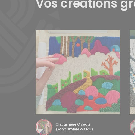
Vos créations g
Chaumière Oiseau
@chaumiere.oiseau