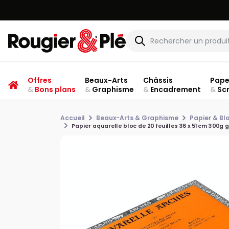
Offres
Beaux-Arts
Châssis
Pape
&
Bons plans
&
Graphisme
&
Encadrement
&
Sc
Accueil
Beaux-Arts & Graphisme
Papier & Bl
Papier aquarelle bloc de 20 feuilles 36 x 51cm 300g 