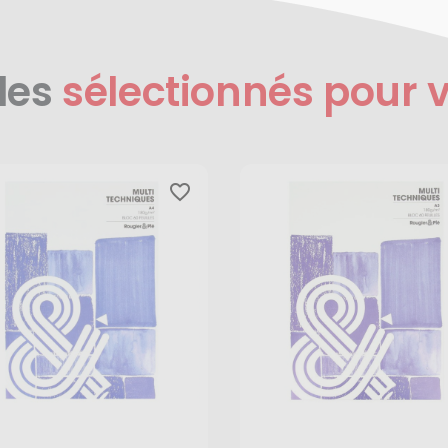
les
sélectionnés pour v
favorite_border