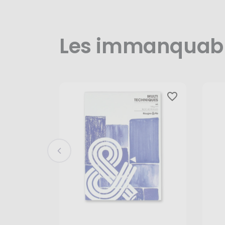
Les immanquab
favorite_border