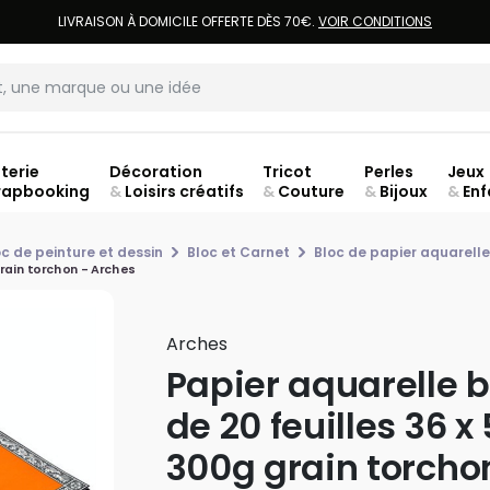
LIVRAISON À DOMICILE OFFERTE DÈS 70€.
VOIR CONDITIONS
terie
Décoration
Tricot
Perles
Jeux
rapbooking
&
Loisirs créatifs
&
Couture
&
Bijoux
&
Enf
ouve
oc de peinture et dessin
Bloc et Carnet
Bloc de papier aquarelle
grain torchon - Arches
Arches
Papier aquarelle b
de 20 feuilles 36 x
300g grain torcho