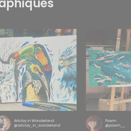
raphiques
Artclay in Wonderland
Pawm
@artclay_in_wonderland
@pawm__