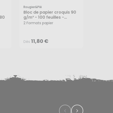
Rougier&plé
Rougier&pl
Bloc de papier croquis 90
Bloc de 
180
g/m² - 100 feuilles -
125 g/m² 
11,80 €
4,0
Rougier&Plé
Rougier
2 Formats papier
3 Formats
Dès
Dès
11,80 €
4,0
Dès
Dès