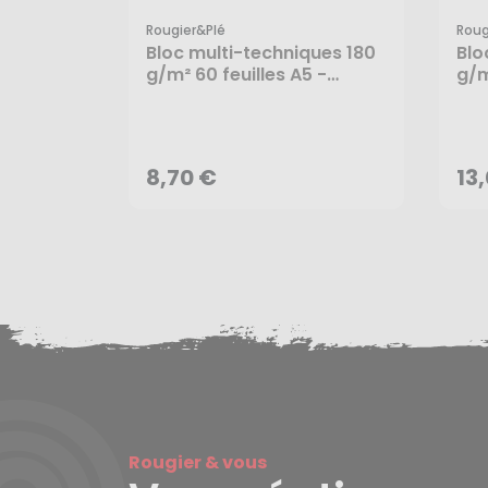
Rougier&plé
Roug
Bloc multi-techniques 180
Blo
g/m² 60 feuilles A5 -
g/m
Rougier&Plé
Rou
8,70 €
13
AJOUTER AU PANIER
8,70 €
13
Rougier & vous