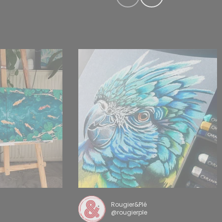
Rougier&Plé
@rougierple