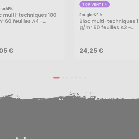
TOP VENTE
ier&plé
c multi-techniques 180
Rougier&plé
² 60 feuilles A4 -
Bloc multi-techniques 
gier&Plé
g/m² 60 feuilles A3 -
,05 €
24,25 €
Rougier&Plé
AJOUTER AU PANIER
AJOUTER AU PANIER
,05 €
24,25 €