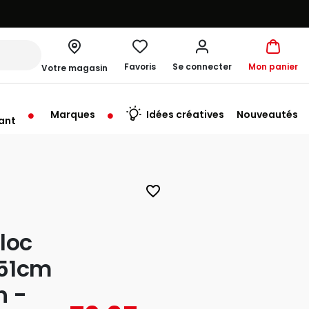
Favoris
Se connecter
Mon panier
Votre magasin
Marques
Idées créatives
Nouveautés
ant
rt à 10:00
favorite_border
loc
 51cm
n -