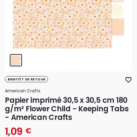
favorite_border
BIENTÔT DE RETOUR
American Crafts
Papier imprimé 30,5 x 30,5 cm 180
g/m² Flower Child - Keeping Tabs
- American Crafts
1,09
€