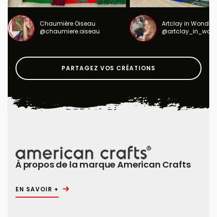
Chaumière Oiseau
Artclay in Wonder
@chaumiere.oiseau
@artclay_in_won
PARTAGEZ VOS CRÉATIONS
À propos de la marque American Crafts
EN SAVOIR +