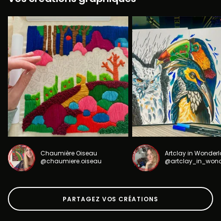
Chaumière Oiseau
Artclay in Wonder
@chaumiere.oiseau
@artclay_in_won
PARTAGEZ VOS CRÉATIONS