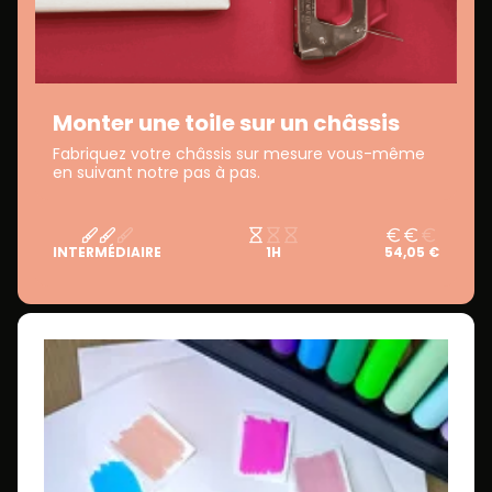
Monter une toile sur un châssis
Fabriquez votre châssis sur mesure vous-même
en suivant notre pas à pas.
INTERMÉDIAIRE
1H
54,05 €