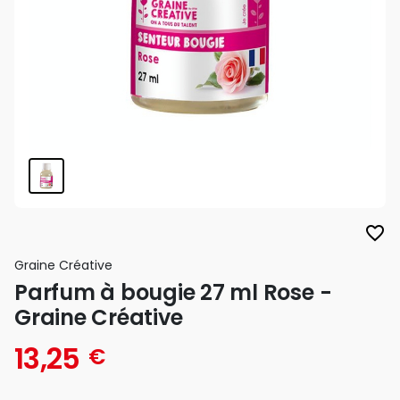
favorite_border
Graine Créative
Parfum à bougie 27 ml Rose -
Graine Créative
13,25
€