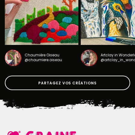
Chaumière Oiseau
Artclay in Wonder
@chaumiere.oiseau
@artclay_in_won
PARTAGEZ VOS CRÉATIONS