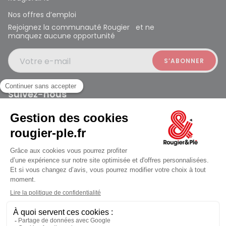
Nos offres d’emploi
Rejoignez la communauté Rougier et ne
manquez aucune opportunité
Votre e-mail
Suivez-nous
Rougier et Plé 2024 Copyright
Ferme à 19:30
Mentions légales
Conditions générales des ventes