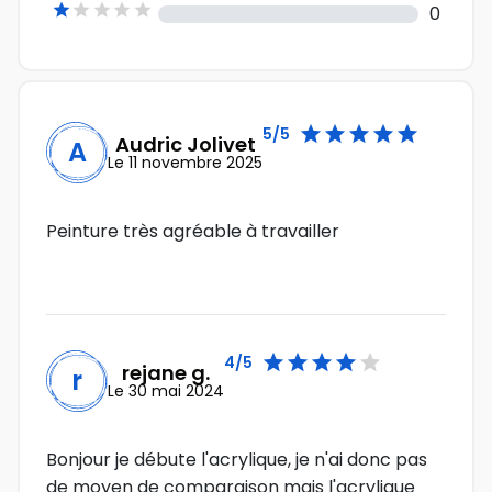





0





5/5
Audric Jolivet
A
Le 11 novembre 2025
Peinture très agréable à travailler





4/5
rejane g.
r
Le 30 mai 2024
Bonjour je débute l'acrylique, je n'ai donc pas
de moyen de comparaison mais l'acrylique