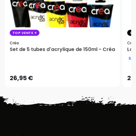
TOP VENTE
CO
Créa
Cré
Set de 5 tubes d'acrylique de 150ml - Créa
Lot
5/5
26,95 €
28