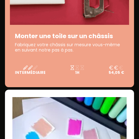
Monter une toile sur un châssis
Fabriquez votre châssis sur mesure vous-même
en suivant notre pas à pas.
INTERMÉDIAIRE
1H
54,05 €