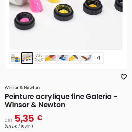
+1
favorite_border
Winsor & Newton
Peinture acrylique fine Galeria -
Winsor & Newton
5,35
€
Dès
(8,92 € / 100ml)