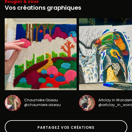
Rougier & vous
Vos créations graphiques
Chaumière Oiseau
Artclay in Wonder
@chaumiere.oiseau
@artclay_in_won
PARTAGEZ VOS CRÉATIONS