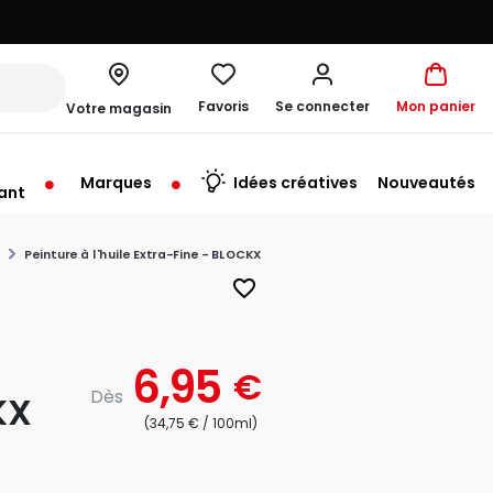
Favoris
Se connecter
Mon panier
Votre magasin
Marques
Idées créatives
Nouveautés
ant
rt à 10:00
Peinture à l'huile Extra-Fine - BLOCKX
favorite_border
6,95
€
Dès
KX
(34,75 € / 100ml)