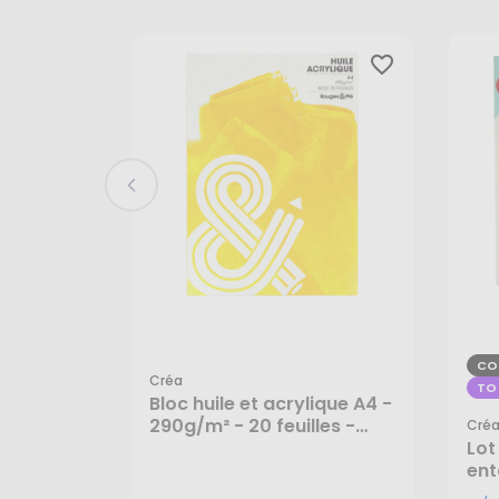
favorite_border
CO
Créa
TO
Bloc huile et acrylique A4 -
290g/m² - 20 feuilles -
Cré
Créa
Lot
ent
Cr