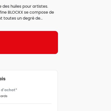
des huiles pour artistes.
a-fine BLOCKX se compose de
 toutes un degré de...
ais
€ d'achat*
dards