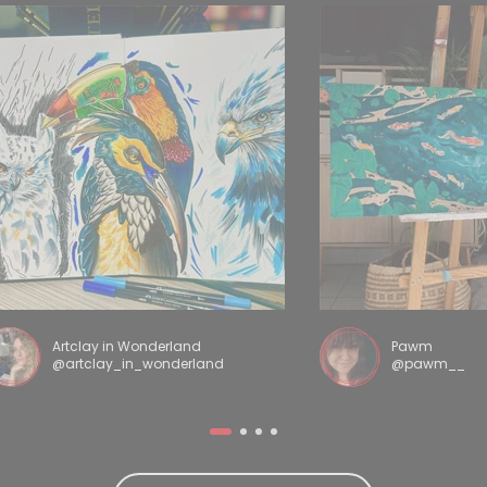
Artclay in Wonderland
Pawm
@artclay_in_wonderland
@pawm__