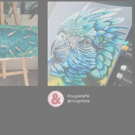
Rougier&Plé
@rougierple