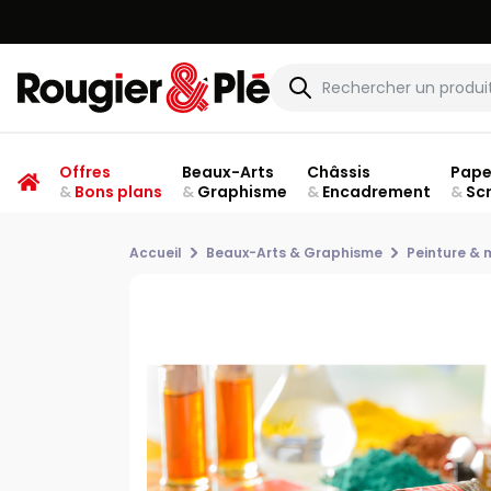
Offres
Beaux-Arts
Châssis
Pape
&
Bons plans
&
Graphisme
&
Encadrement
&
Sc
Accueil
Beaux-Arts & Graphisme
Peinture &