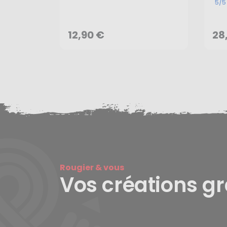
12,90 €
28
5/5
AJOUTER AU PANIER
12,90 €
28
Rougier & vous
Vos créations g