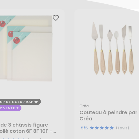
favorite_border
UP DE COEUR R&P
Créa
P VENTE
Couteau à peindre par 
Créa
a
 de 3 châssis figure
5/5
(1 avis)
oilé coton 6F 8F 10F -
éa