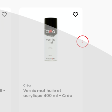
favorite_border
favorite_border
Créa
Rougier&pl
6 -
Vernis mat huile et
Gesso R&
acrylique 400 ml - Créa
Rougier