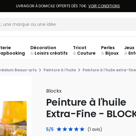
LIVRAISON À DOMICILE OFFERTE DÈS 70€.
VOIR CONDITIONS
terie
Décoration
Tricot
Perles
Jeux
rapbooking
&
Loisirs créatifs
&
Couture
&
Bijoux
&
Enf
ouve
 médium Beaux-arts
Peinture à l'huile
Peinture à l'huile extra-fine
Blockx
Peinture à l'huile
Extra-Fine - BLOC
5/5
(1 avis)