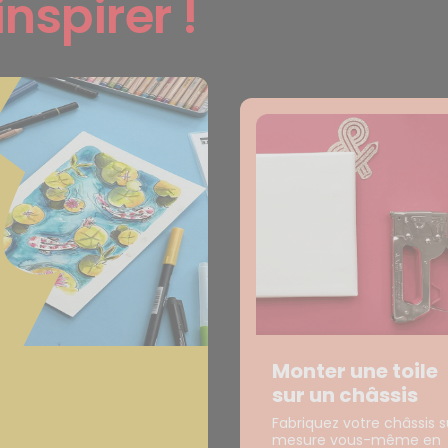
inspirer !
Monter une toile
sur un châssis
Fabriquez votre châssis s
mesure vous-même en