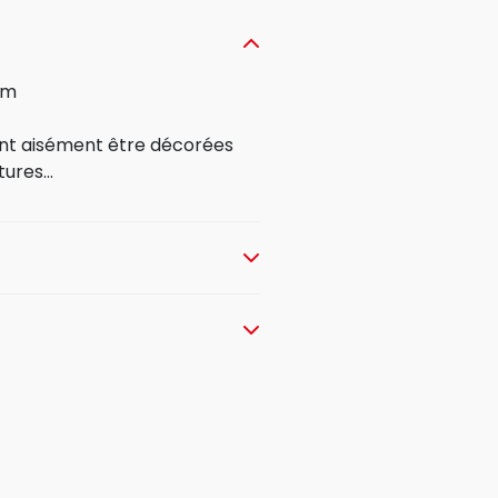
cm
ent aisément être décorées
ures...