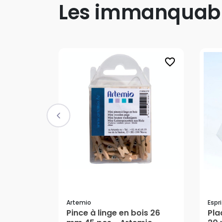
Les immanquab
favorite_border
Artemio
Espri
Pince à linge en bois 26
Pla