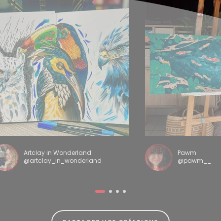
Artclay in Wonderland
Pawm
@artclay_in_wonderland
@pawm__