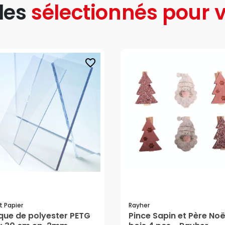
les
sélectionnés pour v
favorite_border
t Papier
Rayher
que de polyester PETG
Pince Sapin et Père Noë