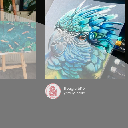
Rougier&Plé
@rougierple