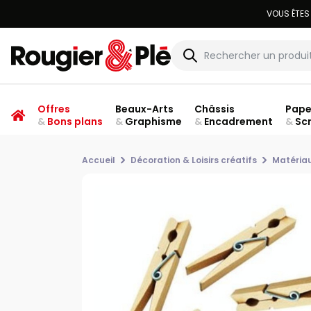
Offres
Beaux-Arts
Châssis
Pape
&
Bons plans
&
Graphisme
&
Encadrement
&
Sc
Accueil
Décoration & Loisirs créatifs
Matériau