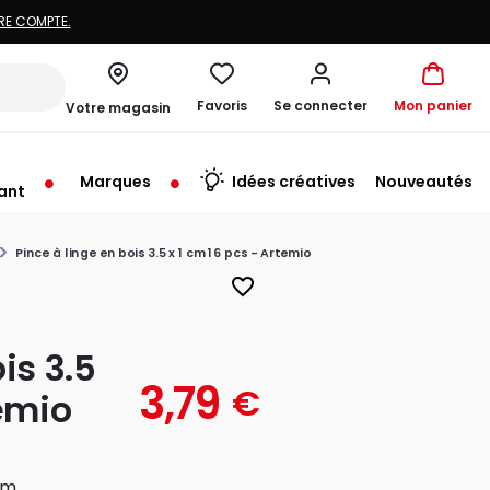
Favoris
Se connecter
Mon panier
Votre magasin
Marques
Idées créatives
Nouveautés
ant
me à 19:30
Pince à linge en bois 3.5 x 1 cm 16 pcs - Artemio
favorite_border
is 3.5
3,79
€
temio
cm