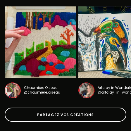
Chaumière Oiseau
Artclay in Wonder
@chaumiere.oiseau
@artclay_in_won
PARTAGEZ VOS CRÉATIONS