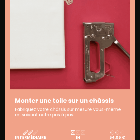
Monter une toile sur un châssis
Fabriquez votre châssis sur mesure vous-même
en suivant notre pas à pas.
INTERMÉDIAIRE
1H
54,05 €