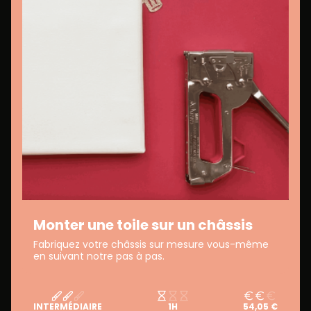
Monter une toile sur un châssis
Fabriquez votre châssis sur mesure vous-même
en suivant notre pas à pas.
INTERMÉDIAIRE
1H
54,05 €