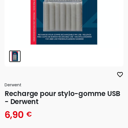
favorite_border
Derwent
Recharge pour stylo-gomme USB
- Derwent
6,90
€