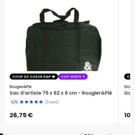
COUP DE COEUR R&P
TOP VENTE
COU
Rougier&plé
Graph
Sac d'artiste 76 x 62 x 6 cm - Rougier&Plé
Gomm
5/5
(3 avis)
26,75 €
10,