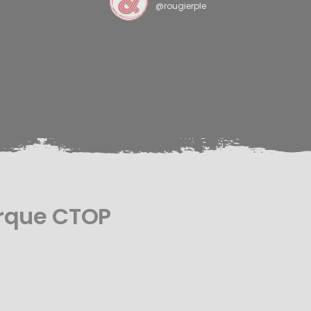
@rougierple
arque CTOP