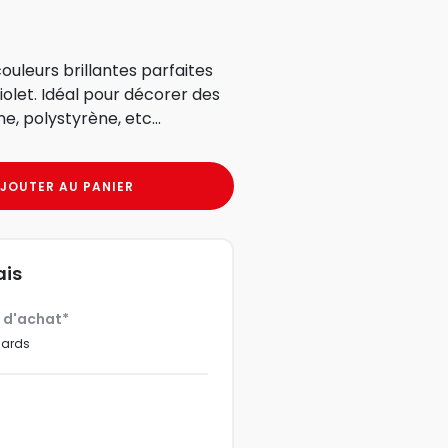
uleurs brillantes parfaites
iolet. Idéal pour décorer des
ne, polystyrène, etc...
JOUTER AU PANIER
ais
€ d'achat*
dards