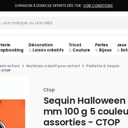
LIVRAISON À DOMICILE OFFERTE DÈS 70€.
VOIR CONDITIONS
terie
Décoration
Tricot
Perles
Jeux
rapbooking
&
Loisirs créatifs
&
Couture
&
Bijoux
&
Enf
Fer
elle enfant
Matériau créatif pour enfant
Paillette & Sequin
 - CTOP
Ctop
Sequin Halloween 
mm 100 g 5 couleu
assorties - CTOP