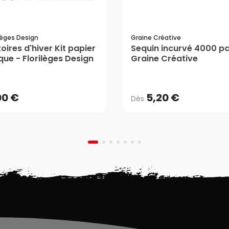
ilèges Design
Graine Créative
toires d'hiver Kit papier
Sequin incurvé 4000 pc
que - Florilèges Design
Graine Créative
5,20 €
Dès
00 €
AJOUTER AU PANIER
00 €
5,20 €
Dès