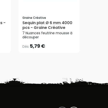
Graine Créative
Sizzix
s -
Sequin plat Ø 6 mm 4000
Sequins 
pcs - Graine Créative
Argent -
5,79 €
Dès
7,99 €
7 Nuances feutrine mousse à
découper
AJ
5,79 €
7,99 €
Dès