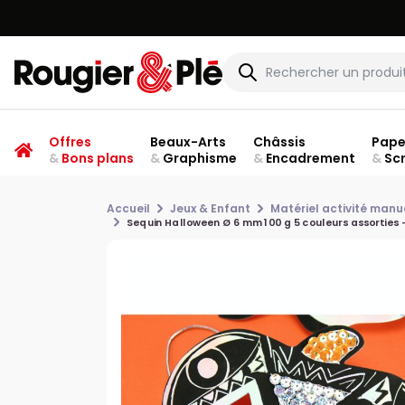
Offres
Beaux-Arts
Châssis
Pape
&
Bons plans
&
Graphisme
&
Encadrement
&
Sc
Accueil
Jeux & Enfant
Matériel activité manu
Sequin Halloween Ø 6 mm 100 g 5 couleurs assorties