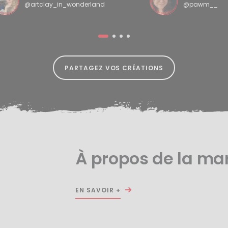
@artclay_in_wonderland
@pawm__
PARTAGEZ VOS CRÉATIONS
À propos de la m
EN SAVOIR +