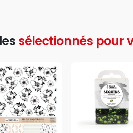
les
sélectionnés pour v
favorite_border