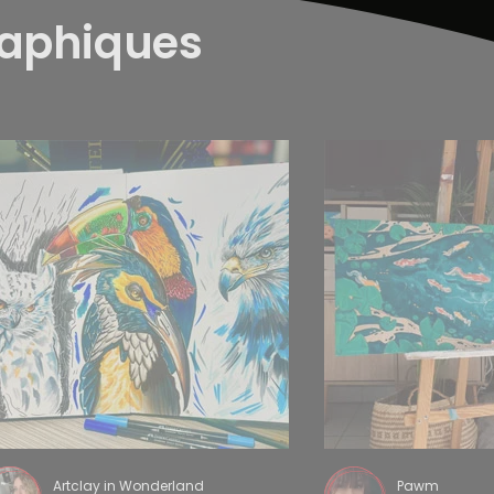
raphiques
Artclay in Wonderland
Pawm