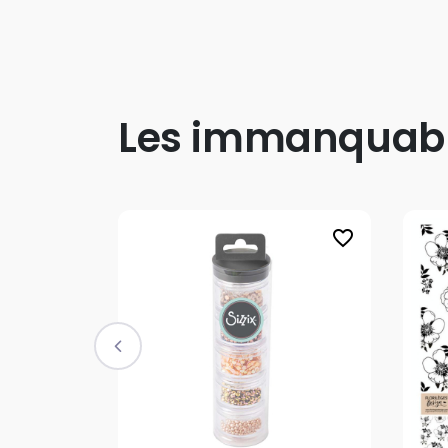
Les immanquab
favorite_border