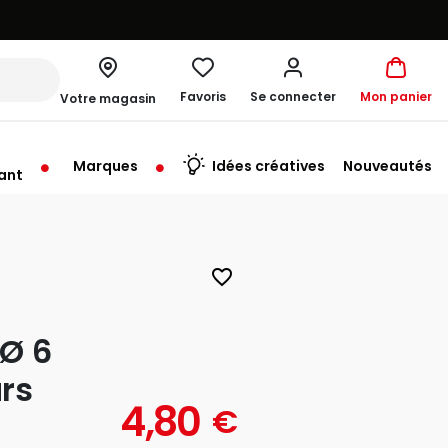
Favoris
Se connecter
Mon panier
Votre magasin
Marques
Idées créatives
Nouveautés
ant
me à 19:00
favorite_border
Ø 6
rs
4,80
€