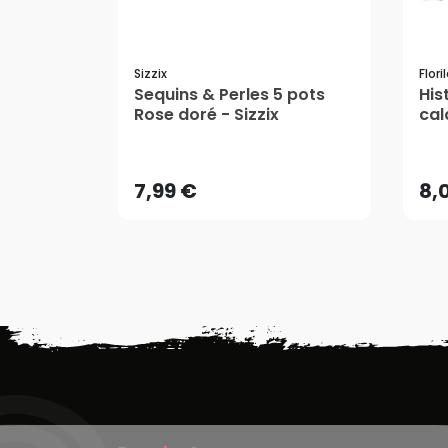
Sizzix
Flor
Sequins & Perles 5 pots
His
Rose doré - Sizzix
cal
7,99 €
8,
AJOUTER AU PANIER
7,99 €
8,