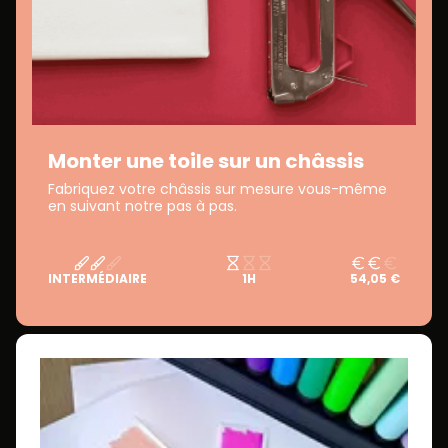
Monter une toile sur un châssis
Fabriquez votre châssis sur mesure vous-même
en suivant notre pas à pas.
INTERMÉDIAIRE
1H
54,05 €