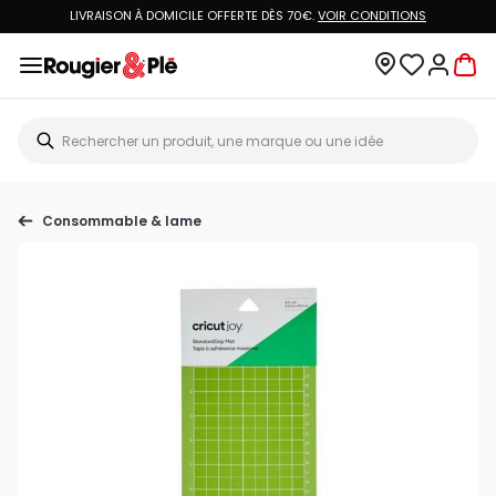
LIVRAISON À DOMICILE OFFERTE DÈS 70€.
VOIR CONDITIONS
Consommable & lame