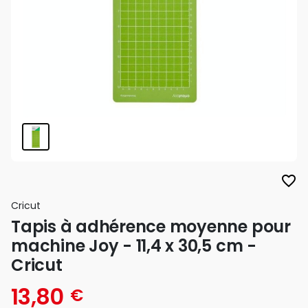
favorite_border
Cricut
Tapis à adhérence moyenne pour
machine Joy - 11,4 x 30,5 cm -
Cricut
13,80
€