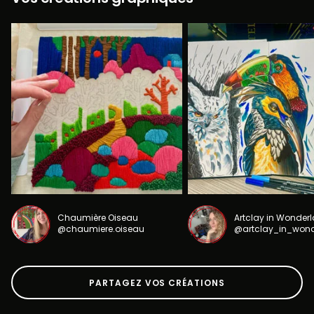
Chaumière Oiseau
Artclay in Wonder
@chaumiere.oiseau
@artclay_in_won
PARTAGEZ VOS CRÉATIONS