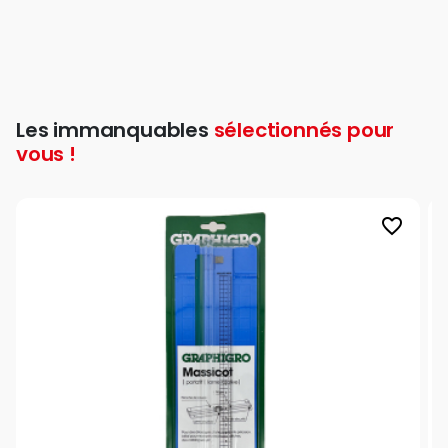
Les immanquables
sélectionnés pour
vous !
favorite_border