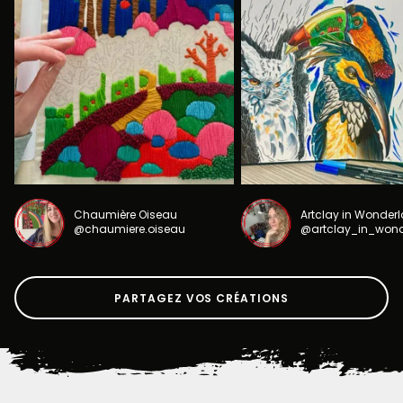
Chaumière Oiseau
Artclay in Wonder
@chaumiere.oiseau
@artclay_in_won
PARTAGEZ VOS CRÉATIONS