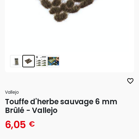
favorite_border
Vallejo
Touffe d'herbe sauvage 6 mm
Brûlé - Vallejo
6,05
€