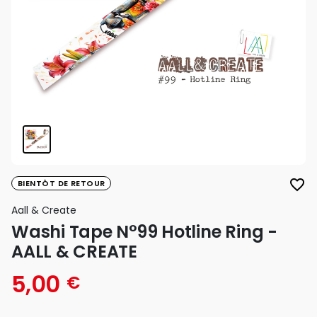
favorite_border
BIENTÔT DE RETOUR
Aall & Create
Washi Tape N°99 Hotline Ring -
AALL & CREATE
5,00
€