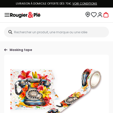
LIVRAISON À DOMICILE OFFERTE DÈS 70€.
VOIR CONDITIONS
Masking tape