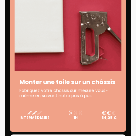
Monter une toile sur un châssis
Fabriquez votre châssis sur mesure vous-
même en suivant notre pas à pas.
INTERMÉDIAIRE
1H
54,05 €