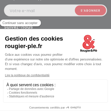
Votre e-mail
Suivez-nous
Rougier et Plé 2024 Copyright
Ferme à 19:30
Mentions légales
Conditions générales des ventes
Données personnelles
Paiement sécurisé
Plan du site