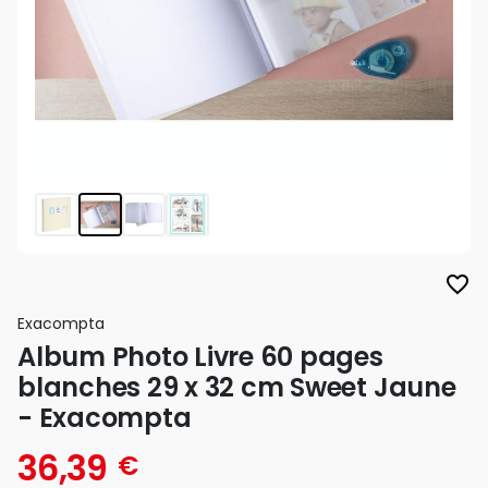
favorite_border
Exacompta
Album Photo Livre 60 pages
blanches 29 x 32 cm Sweet Jaune
- Exacompta
36,39
€