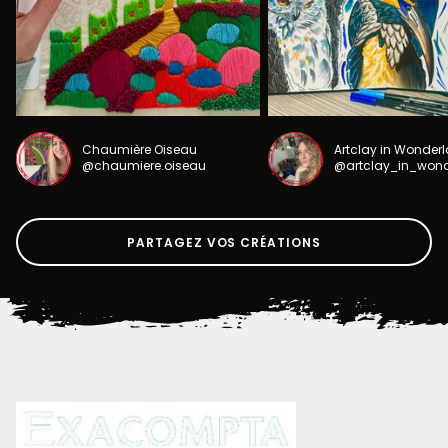
Chaumière Oiseau
Artclay in Wonder
@chaumiere.oiseau
@artclay_in_won
PARTAGEZ VOS CRÉATIONS