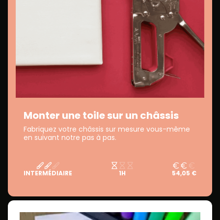
Monter une toile sur un châssis
Fabriquez votre châssis sur mesure vous-même
en suivant notre pas à pas.
INTERMÉDIAIRE
1H
54,05 €