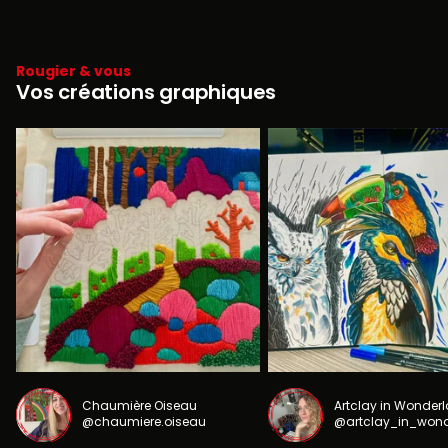
Rougier & vous
Vos créations graphiques
Chaumière Oiseau
Artclay in Wonder
@chaumiere.oiseau
@artclay_in_won