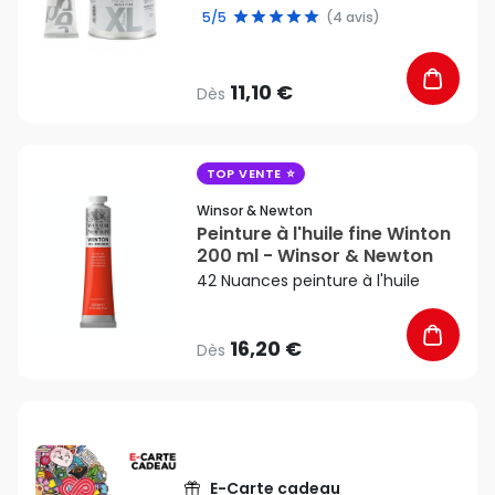
5/5
(4 avis)
11,10 €
Dès
favorite_border
TOP VENTE
Winsor & Newton
Peinture à l'huile fine Winton
200 ml - Winsor & Newton
42 Nuances peinture à l'huile
16,20 €
Dès
E-Carte cadeau