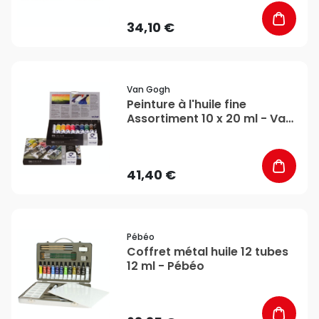
34,10 €
favorite_border
Van Gogh
Peinture à l'huile fine
Assortiment 10 x 20 ml - Van
Gogh
41,40 €
favorite_border
Pébéo
Coffret métal huile 12 tubes
12 ml - Pébéo