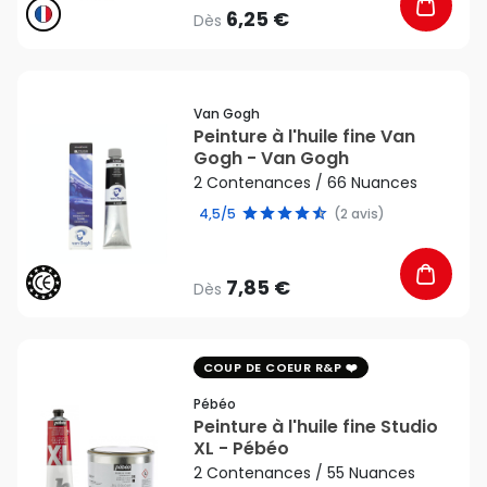
6,25 €
Dès
favorite_border
Van Gogh
Peinture à l'huile fine Van
Gogh - Van Gogh
2 Contenances / 66 Nuances
4,5/5
(2 avis)
7,85 €
Dès
favorite_border
COUP DE COEUR R&P
Pébéo
Peinture à l'huile fine Studio
XL - Pébéo
2 Contenances / 55 Nuances