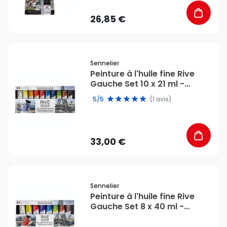
26,85 €
favorite_border
Sennelier
Peinture à l'huile fine Rive
Gauche Set 10 x 21 ml -
Sennelier
5/5
(1 avis)
33,00 €
favorite_border
Sennelier
Peinture à l'huile fine Rive
Gauche Set 8 x 40 ml -
Sennelier