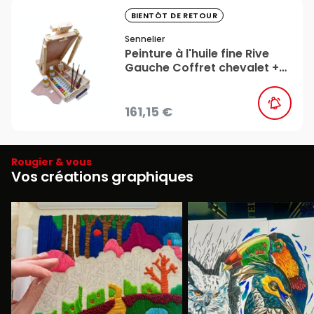
favorite_border
BIENTÔT DE RETOUR
Sennelier
Peinture à l'huile fine Rive
Gauche Coffret chevalet +
accessoires - Sennelier
161,15 €
Rougier & vous
Vos créations graphiques