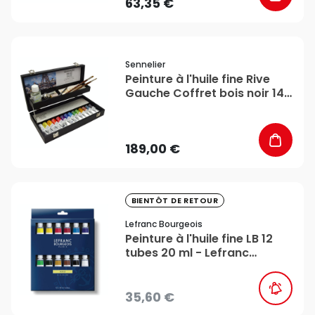
63,35 €
favorite_border
Sennelier
Peinture à l'huile fine Rive
Gauche Coffret bois noir 14
x 40 ml - Sennelier
189,00 €
favorite_border
BIENTÔT DE RETOUR
Lefranc Bourgeois
Peinture à l'huile fine LB 12
tubes 20 ml - Lefranc
Bourgeois
35,60 €