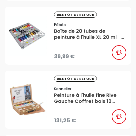
favorite_border
BIENTÔT DE RETOUR
Pébéo
Boîte de 20 tubes de
peinture à l'huile XL 20 ml -
Pébéo
39,99 €
favorite_border
BIENTÔT DE RETOUR
Sennelier
Peinture à l'huile fine Rive
Gauche Coffret bois 12
tubes de 40 ml - Sennelier
131,25 €