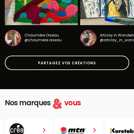
Chaumière Oiseau
Artclay in Wonder
@chaumiere.oiseau
@artclay_in_won
PARTAGEZ VOS CRÉATIONS
Nos marques
vous