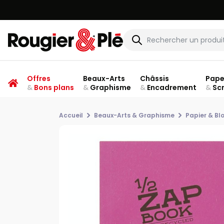
Offres
Beaux-Arts
Châssis
Pape
&
Bons plans
&
Graphisme
&
Encadrement
&
Sc
Accueil
Beaux-Arts & Graphisme
Papier & Bl