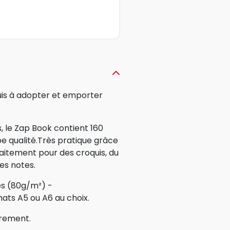
uis à adopter et emporter
, le Zap Book contient 160
e qualité.Très pratique grâce
faitement pour des croquis, du
es notes.
es (80g/m²) -
ats A5 ou A6 au choix.
irement.