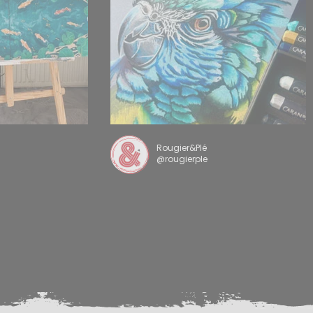
Rougier&Plé
@rougierple