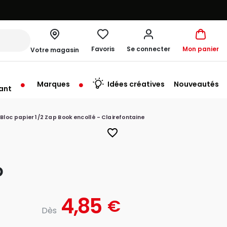
Favoris
Se connecter
Mon panier
Votre magasin
Marques
Idées créatives
Nouveautés
ant
Bloc papier 1/2 Zap Book encollé - Clairefontaine
favorite_border
p
4,85
€
Dès