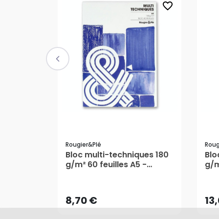
favorite_border
Rougier&plé
Roug
Bloc multi-techniques 180
Blo
g/m² 60 feuilles A5 -
g/m
8,70 €
13
Rougier&Plé
Rou
AJOUTER AU PANIER
8,70 €
13