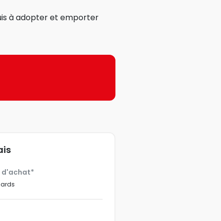
uis à adopter et emporter
ais
€ d'achat*
dards