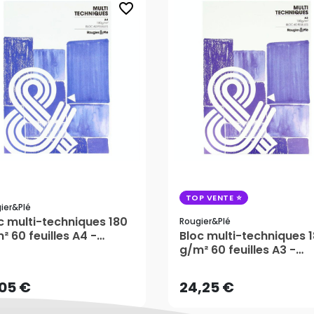
favorite_border
TOP VENTE
ier&plé
c multi-techniques 180
Rougier&plé
² 60 feuilles A4 -
Bloc multi-techniques 
,05 €
24,25 €
gier&Plé
g/m² 60 feuilles A3 -
Rougier&Plé
AJOUTER AU PANIER
AJOUTER AU PANIER
,05 €
24,25 €