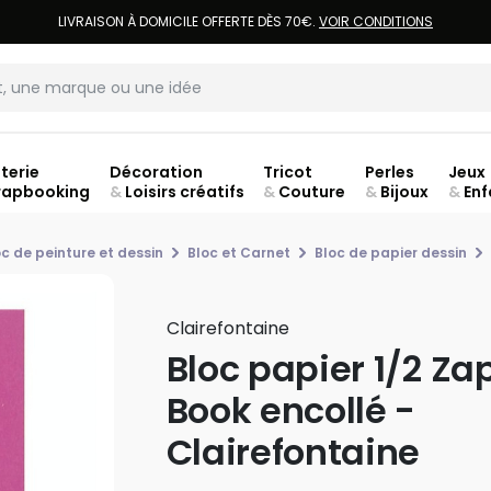
LIVRAISON À DOMICILE OFFERTE DÈS 70€.
VOIR CONDITIONS
terie
Décoration
Tricot
Perles
Jeux
rapbooking
&
Loisirs créatifs
&
Couture
&
Bijoux
&
Enf
oc de peinture et dessin
Bloc et Carnet
Bloc de papier dessin
Clairefontaine
Bloc papier 1/2 Za
Book encollé -
Clairefontaine