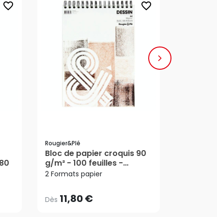
favorite_border
favorite_border
Rougier&plé
Rougier&pl
Bloc de papier croquis 90
Bloc de 
11,80 €
4,0
180
g/m² - 100 feuilles -
125 g/m² 
Dès
Dès
Rougier&Plé
Rougier
2 Formats papier
3 Formats
11,80 €
4,0
Dès
Dès