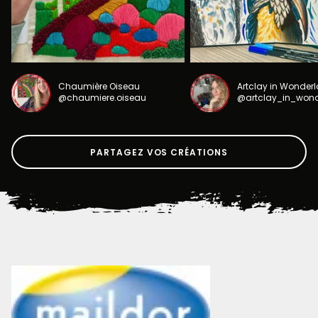
Chaumière Oiseau
Artclay in Wonder
@chaumiere.oiseau
@artclay_in_won
PARTAGEZ VOS CRÉATIONS