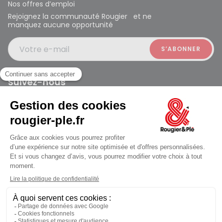
Nos offres d’emploi
Rejoignez la communauté Rougier et ne
manquez aucune opportunité
Votre e-mail
Suivez-nous
Rougier et Plé 2024 Copyright
ouvert à 10:00
Mentions légales
Conditions générales des ventes
Données personnelles