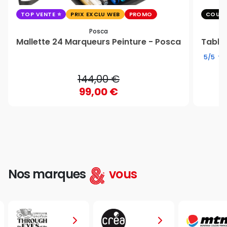
TOP VENTE
PRIX EXCLU WEB
PROMO
COUP 
Posca
Mallette 24 Marqueurs Peinture - Posca
Table 
5/5
144,00 €
99,00 €
Nos marques
vous