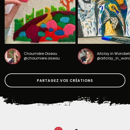
Chaumière Oiseau
Artclay in Wonder
@chaumiere.oiseau
@artclay_in_won
PARTAGEZ VOS CRÉATIONS