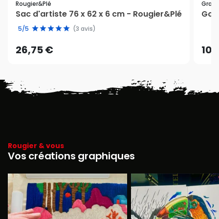
Rougier&plé
Graph
Sac d'artiste 76 x 62 x 6 cm - Rougier&Plé
Gomm
5/5
(3 avis)
26,75 €
10,
Rougier & vous
Vos créations graphiques