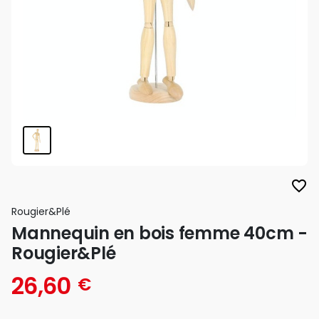
favorite_border
Rougier&plé
Mannequin en bois femme 40cm -
Rougier&Plé
26,60
€