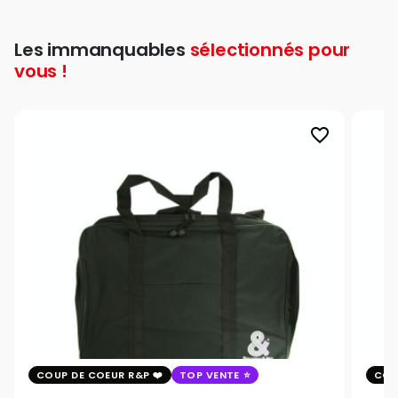
Les immanquables
sélectionnés pour
vous !
favorite_border
COUP DE COEUR R&P
TOP VENTE
COU