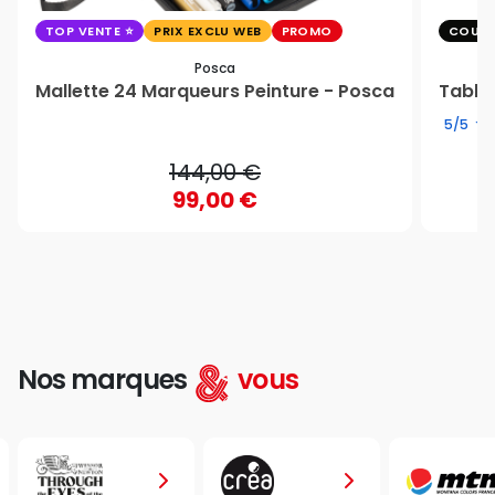
TOP VENTE
PRIX EXCLU WEB
PROMO
COUP 
Posca
Mallette 24 Marqueurs Peinture - Posca
Table 
5/5
144,00 €
99,00 €
Nos marques
vous