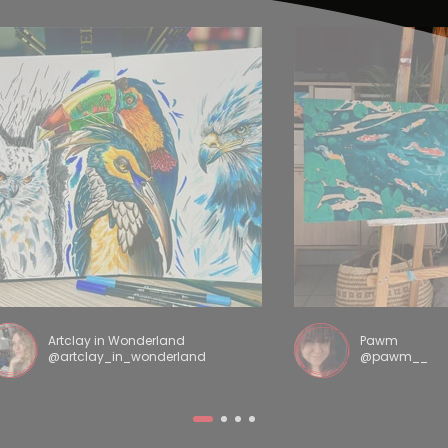
Artclay in Wonderland
Pawm
@artclay_in_wonderland
@pawm__