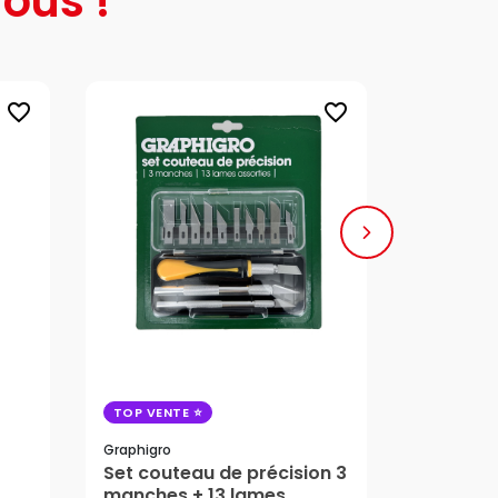
ous !
favorite_border
favorite_border
TOP VENTE
TOP VENT
Graphigro
Graphople
Set couteau de précision 3
Règle d
manches + 13 lames
en acier 