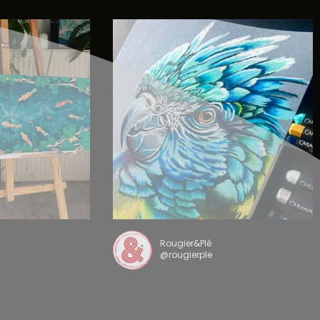
Rougier&Plé
@rougierple