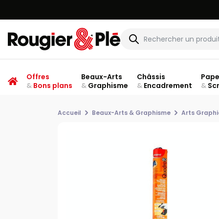
Offres
Beaux-Arts
Châssis
Pape
&
Bons plans
&
Graphisme
&
Encadrement
&
Sc
Accueil
Beaux-Arts & Graphisme
Arts Graph