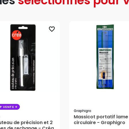
les
sélectionnés pour v
favorite_border
P VENTE
Graphigro
Massicot portatif lame
a
teau de précision et 2
circulaire - Graphigro
es de rechange - Créa