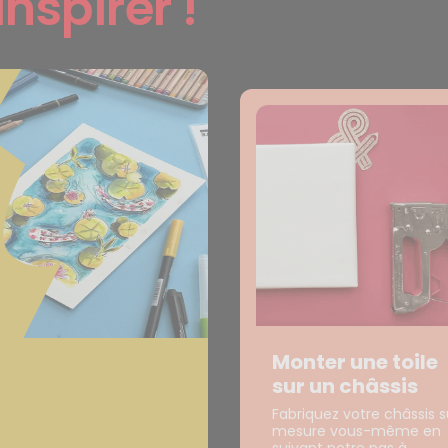
inspirer !
Monter une toile
sur un châssis
Fabriquez votre châssis s
mesure vous-même en