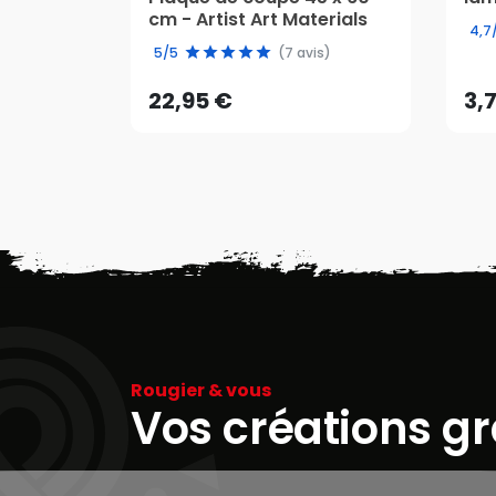
cm - Artist Art Materials
22,95 €
3,
4,7
5/5
(7 avis)
AJOUTER AU PANIER
22,95 €
3,
Rougier & vous
Vos créations g