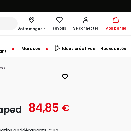
Favoris
Se connecter
Mon panier
Votre magasin
Marques
Idées créatives
Nouveautés
ant
me à 19:30
ped
favorite_border
84,85
€
aped
atins antidérapants, d’un