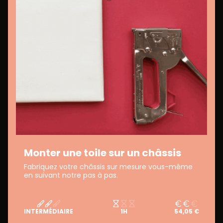
Monter une toile sur un châssis
Fabriquez votre châssis sur mesure vous-même
en suivant notre pas à pas.
INTERMÉDIAIRE
1H
54,05 €