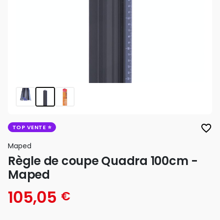
favorite_border
TOP VENTE
Maped
Règle de coupe Quadra 100cm -
Maped
105,05
€