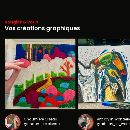
Rougier & vous
Vos créations graphiques
Chaumière Oiseau
Artclay in Wonder
@chaumiere.oiseau
@artclay_in_won