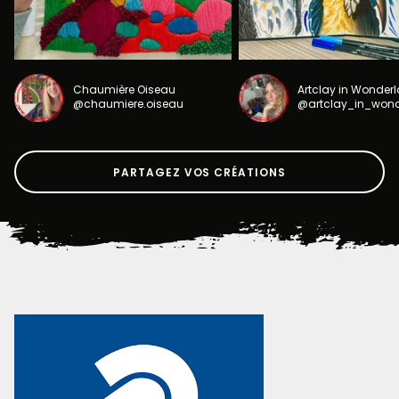
Chaumière Oiseau
Artclay in Wonder
@chaumiere.oiseau
@artclay_in_won
PARTAGEZ VOS CRÉATIONS