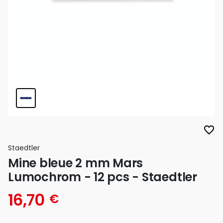
favorite_border
Staedtler
Mine bleue 2 mm Mars
Lumochrom - 12 pcs - Staedtler
16,70
€