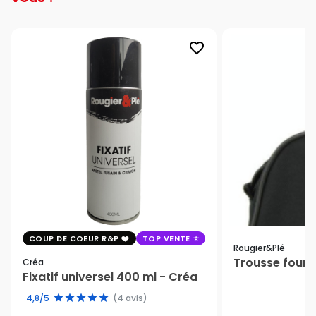
favorite_border
COUP DE COEUR R&P
TOP VENTE
Rougier&plé
Trousse fourr
Créa
Fixatif universel 400 ml - Créa
4,8/5
(4 avis)