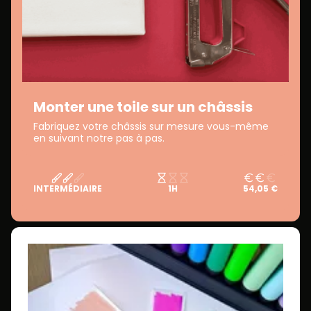
Monter une toile sur un châssis
Fabriquez votre châssis sur mesure vous-même
en suivant notre pas à pas.
INTERMÉDIAIRE
1H
54,05 €