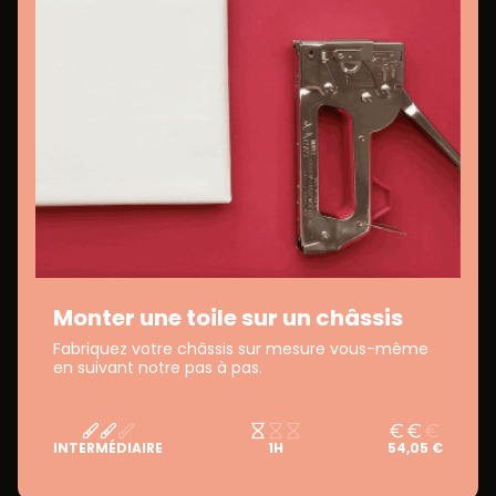
Monter une toile sur un châssis
Fabriquez votre châssis sur mesure vous-même
en suivant notre pas à pas.
INTERMÉDIAIRE
1H
54,05 €