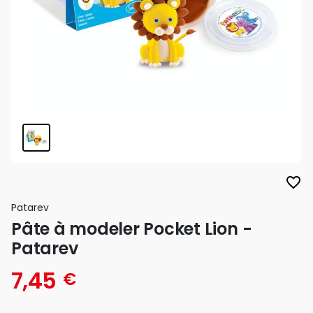
favorite_border
Patarev
Pâte à modeler Pocket Lion -
Patarev
7,45
€