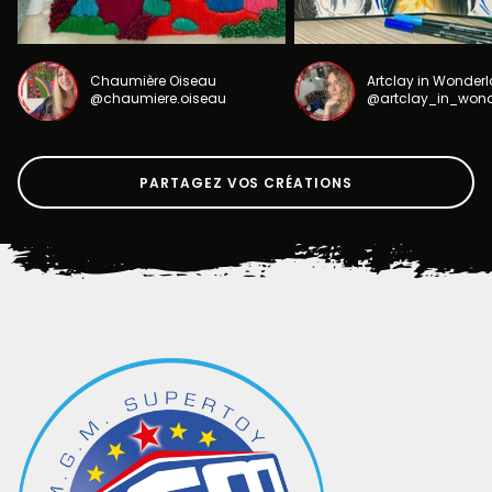
Chaumière Oiseau
Artclay in Wonder
@chaumiere.oiseau
@artclay_in_won
PARTAGEZ VOS CRÉATIONS