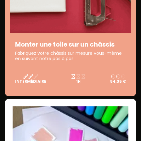
Monter une toile sur un châssis
Fabriquez votre châssis sur mesure vous-même
en suivant notre pas à pas.
INTERMÉDIAIRE
1H
54,05 €