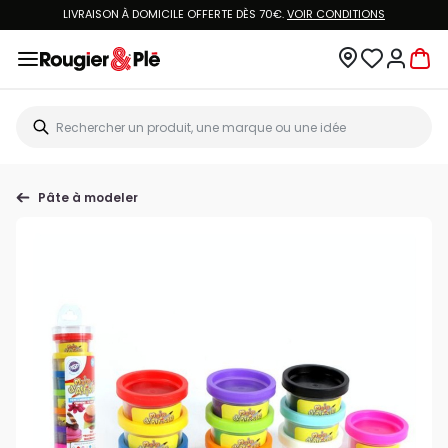
LIVRAISON À DOMICILE OFFERTE DÈS 70€.
VOIR CONDITIONS
Pâte à modeler