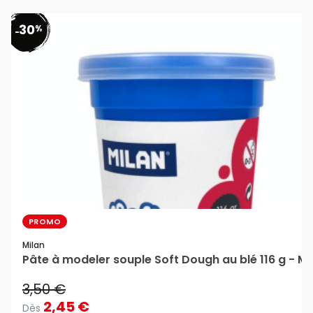
30
%
-
PROMO
Milan
Pâte à modeler souple Soft Dough au blé 116 g - M
3,50 €
2,45 €
Dès