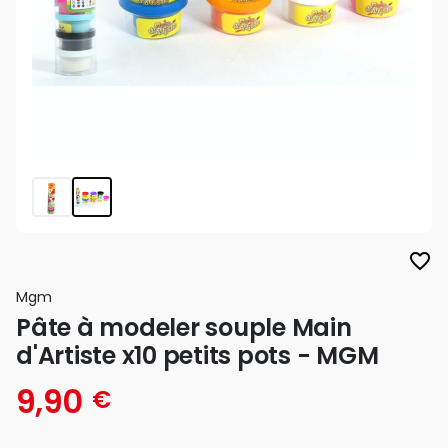
favorite_border
Mgm
Pâte à modeler souple Main
d'Artiste x10 petits pots - MGM
9,90
€