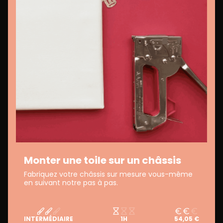
Monter une toile sur un châssis
Fabriquez votre châssis sur mesure vous-même
en suivant notre pas à pas.
INTERMÉDIAIRE
1H
54,05 €