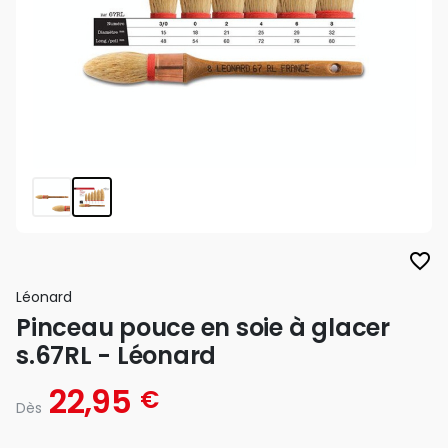
favorite_border
Léonard
Pinceau pouce en soie à glacer
s.67RL - Léonard
22,95
€
Dès