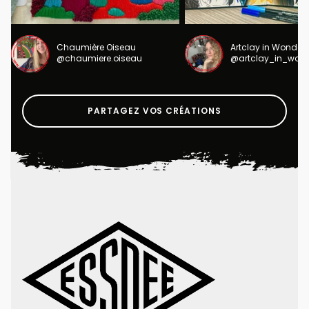
Chaumière Oiseau
Artclay in Wonder
@chaumiere.oiseau
@artclay_in_won
PARTAGEZ VOS CRÉATIONS