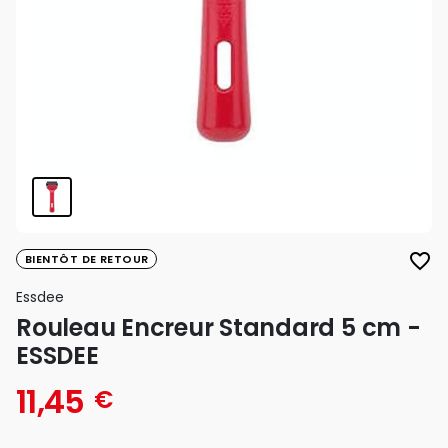
favorite_border
BIENTÔT DE RETOUR
Essdee
Rouleau Encreur Standard 5 cm -
ESSDEE
11,45
€