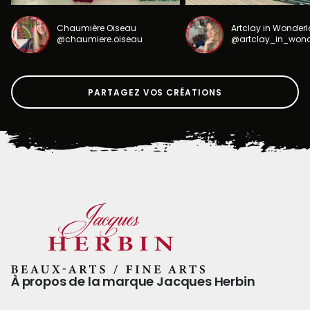
Chaumière Oiseau
Artclay in Wonder
@chaumiere.oiseau
@artclay_in_won
PARTAGEZ VOS CRÉATIONS
À propos de la marque Jacques Herbin