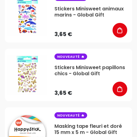
Stickers Minisweet animaux
marins - Global Gift
3,65 €
favorite_border
NOUVEAUTÉ
Stickers Minisweet papillons
chics - Global Gift
3,65 €
favorite_border
NOUVEAUTÉ
Masking tape fleuri et doré
15 mm x 5 m - Global Gift