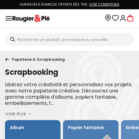
LIVRAISON À DOMICILE OFFERTE DÈS 70€.
VOIR CONDITIONS
Papeterie & Scrapbooking
Scrapbooking
Libérez votre créativité et personnalisez vos projets
avec notre papeterie créative. Découvrez une
gamme complète d'albums, papiers fantaisie,
embellissements, t...
VOIR PLUS
Album
Papier fantaisie
Embel