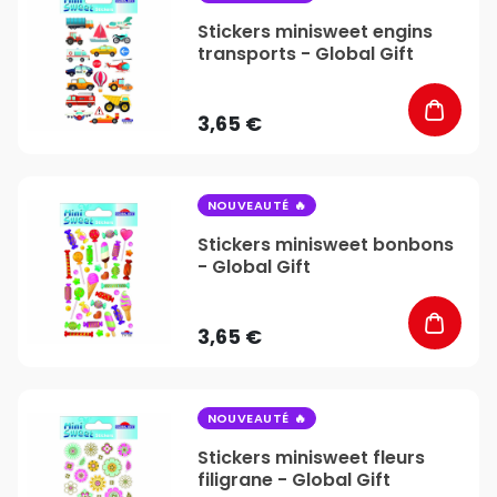
Stickers minisweet engins
transports - Global Gift
3,65 €
favorite_border
NOUVEAUTÉ
Stickers minisweet bonbons
- Global Gift
3,65 €
favorite_border
NOUVEAUTÉ
Stickers minisweet fleurs
filigrane - Global Gift