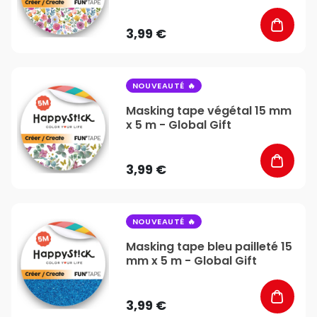
3,99 €
favorite_border
NOUVEAUTÉ
Masking tape végétal 15 mm
x 5 m - Global Gift
3,99 €
favorite_border
NOUVEAUTÉ
Masking tape bleu pailleté 15
mm x 5 m - Global Gift
3,99 €