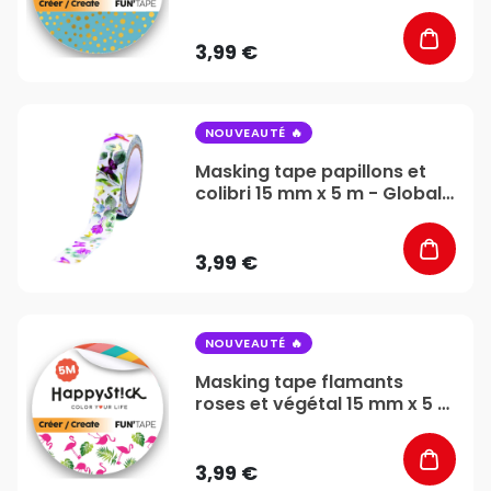
3,99 €
favorite_border
NOUVEAUTÉ
Masking tape papillons et
colibri 15 mm x 5 m - Global
Gift
3,99 €
favorite_border
NOUVEAUTÉ
Masking tape flamants
roses et végétal 15 mm x 5 m
- Global Gift
3,99 €