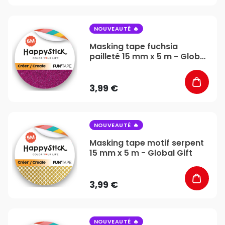
favorite_border
NOUVEAUTÉ
Masking tape fuchsia
pailleté 15 mm x 5 m - Global
Gift
3,99 €
favorite_border
NOUVEAUTÉ
Masking tape motif serpent
15 mm x 5 m - Global Gift
3,99 €
favorite_border
NOUVEAUTÉ