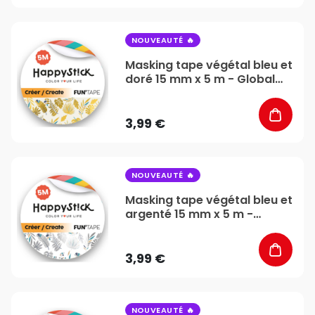
favorite_border
NOUVEAUTÉ
Masking tape végétal bleu et
doré 15 mm x 5 m - Global
Gift
3,99 €
favorite_border
NOUVEAUTÉ
Masking tape végétal bleu et
argenté 15 mm x 5 m -
Global Gift
3,99 €
favorite_border
NOUVEAUTÉ