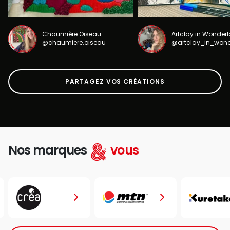
Chaumière Oiseau
Artclay in Wonder
@chaumiere.oiseau
@artclay_in_won
PARTAGEZ VOS CRÉATIONS
Nos marques
vous