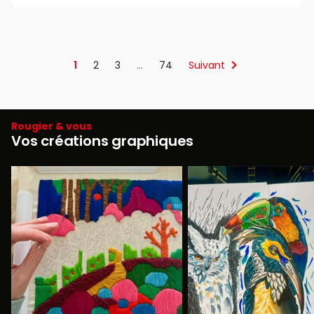
1
2
3
…
74
Suivant
Rougier & vous
Vos créations graphiques