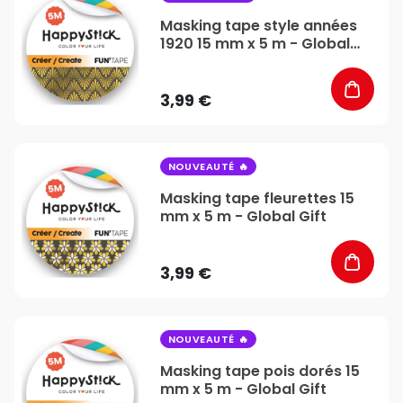
Masking tape style années
1920 15 mm x 5 m - Global
Gift
3,99 €
favorite_border
NOUVEAUTÉ
Masking tape fleurettes 15
mm x 5 m - Global Gift
3,99 €
favorite_border
NOUVEAUTÉ
Masking tape pois dorés 15
mm x 5 m - Global Gift