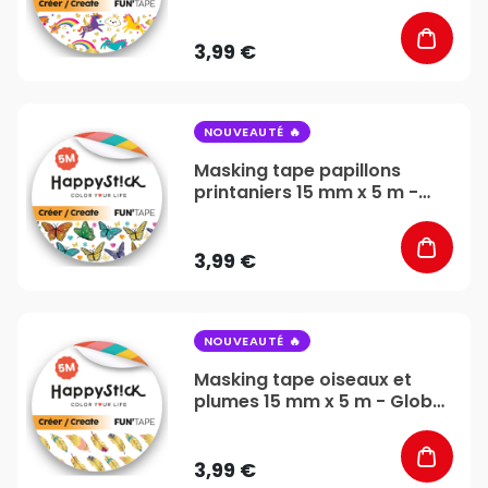
Global Gift
3,99 €
favorite_border
NOUVEAUTÉ
Masking tape papillons
printaniers 15 mm x 5 m -
Global Gift
3,99 €
favorite_border
NOUVEAUTÉ
Masking tape oiseaux et
plumes 15 mm x 5 m - Global
Gift
3,99 €