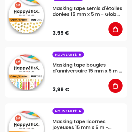
Masking tape semis d'étoiles
dorées 15 mm x 5 m - Global
Gift
3,99 €
favorite_border
NOUVEAUTÉ
Masking tape bougies
d'anniversaire 15 mm x 5 m -
Global Gift
3,99 €
favorite_border
NOUVEAUTÉ
Masking tape licornes
joyeuses 15 mm x 5 m -