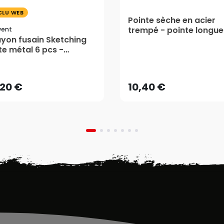
CLU WEB
Pointe sèche en acier
trempé - pointe longue 
went
yon fusain Sketching
mm - Corect'Art
te métal 6 pcs -
,20 €
10,40 €
rwent
AJOUTER AU PANIER
AJOUTER AU PANIER
,20 €
10,40 €