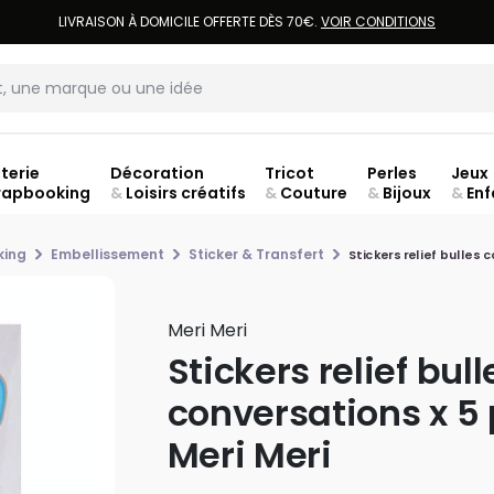
LIVRAISON À DOMICILE OFFERTE DÈS 70€.
VOIR CONDITIONS
terie
Décoration
Tricot
Perles
Jeux
rapbooking
&
Loisirs créatifs
&
Couture
&
Bijoux
&
Enf
king
Embellissement
Sticker & Transfert
Stickers relief bulles 
Meri Meri
Stickers relief bull
conversations x 5 
Meri Meri