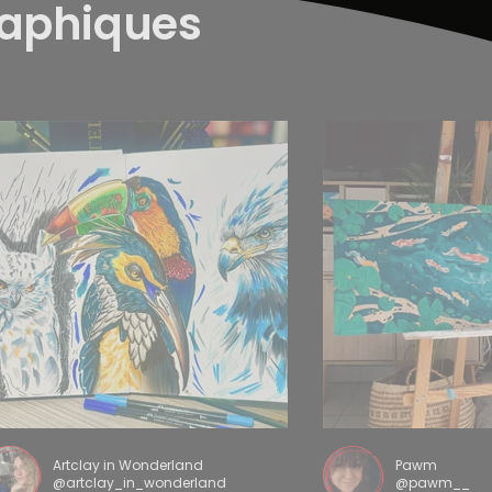
raphiques
Artclay in Wonderland
Pawm
@artclay_in_wonderland
@pawm__