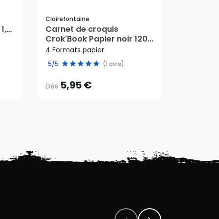
Clairefontaine
Artemio
Carnet de croquis
Pot form
1,5
Crok'Book Papier noir 120
mâché +
5,95 €
g/m² - Clairefontaine
polystyr
4 Formats papier
Dès
4,50 €
- Artem
5/5
(1 avis)
AJ
5,95 €
4,50 €
Dès