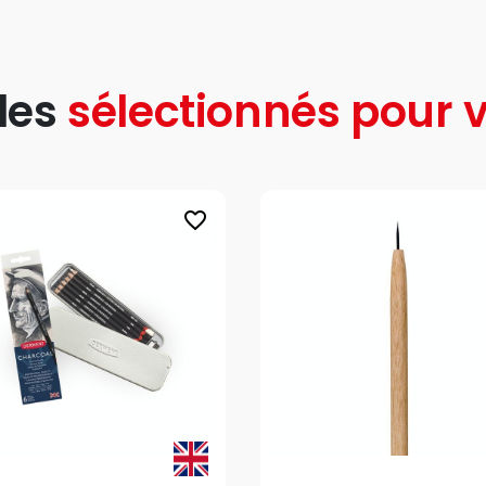
les
sélectionnés pour v
favorite_border