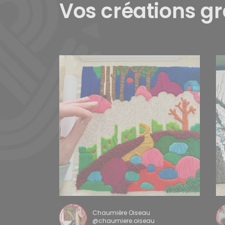
Vos créations g
Chaumière Oiseau
@chaumiere.oiseau