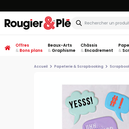
Offres
Beaux-Arts
Châssis
Pape
&
Bons plans
&
Graphisme
&
Encadrement
&
Sc
Accueil
Papeterie & Scrapbooking
Scrapboo