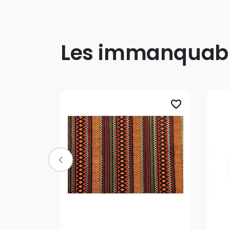
Les immanquab
favorite_border