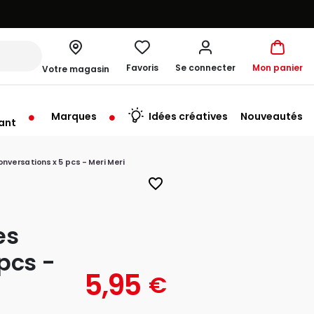
Favoris
Se connecter
Mon panier
Votre magasin
Marques
Idées créatives
Nouveautés
ant
conversations x 5 pcs - Meri Meri
favorite_border
es
pcs -
5,95
€