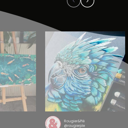
Rougier&Plé
@rougierple