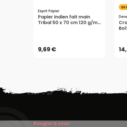
EX
Esprit Papier
Papier Indien fait main
Der
Tribal 50 x 70 cm 120 g/m²
Cra
9,69 €
Orange et Rouge - Esprit
Boî
14
Papier
De
9,69 €
14
Rougier & vous