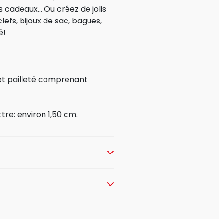
cadeaux... Ou créez de jolis
efs, bijoux de sac, bagues,
é!
et pailleté comprenant
ttre: environ 1,50 cm.