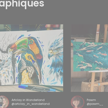
raphiques
Artclay in Wonderland
Pawm
@artclay_in_wonderland
@pawm__