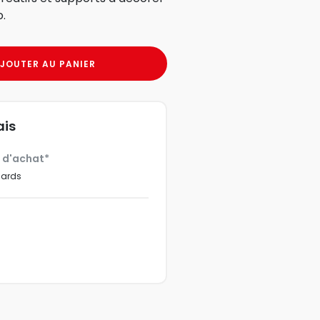
o.
JOUTER AU PANIER
ais
€ d'achat*
dards