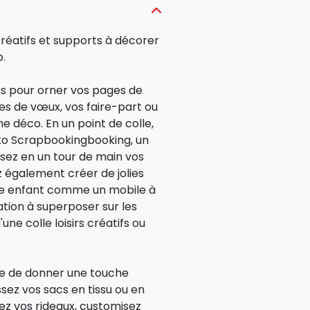
réatifs et supports à décorer
o.
les pour orner vos pages de
es de vœux, vos faire-part ou
me déco. En un point de colle,
to Scrapbookingbooking, un
sez en un tour de main vos
z également créer de jolies
re enfant comme un mobile à
tion à superposer sur les
'une colle loisirs créatifs ou
cile de donner une touche
issez vos sacs en tissu ou en
lez vos rideaux, customisez