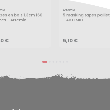
mio
Artemio
tres en bois 1.3cm 160
5 masking tapes paille
ces - Artemio
- ARTEMIO
5,10 €
50 €
AJOUTER AU PANIER
50 €
5,10 €