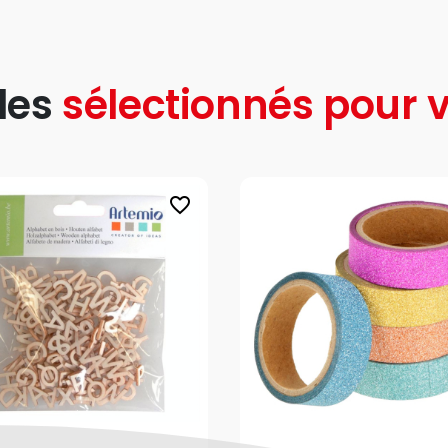
les
sélectionnés pour v
favorite_border