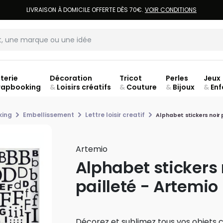
LIVRAISON À DOMICILE OFFERTE DÈS 70€.
VOIR CONDITIONS
terie
Décoration
Tricot
Perles
Jeux
rapbooking
&
Loisirs créatifs
&
Couture
&
Bijoux
&
Enf
Fer
king
Embellissement
Lettre loisir creatif
Alphabet stickers noir 
Artemio
Alphabet stickers 
pailleté - Artemio
Décorez et sublimez tous vos objets c