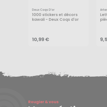
Deux Coqs D’or
Arte
1000 stickers et décors
Let
kawaii - Deux Coqs d'or
piè
10,99 €
9,
10,99 €
9,
Rougier & vous