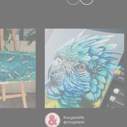
Rougier&Plé
@rougierple