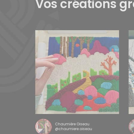
Vos créations g
Chaumière Oiseau
@chaumiere.oiseau