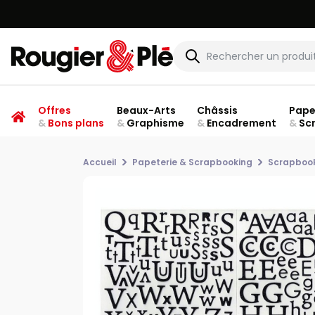
Offres
Beaux-Arts
Châssis
Pape
&
Bons plans
&
Graphisme
&
Encadrement
&
Sc
Accueil
Papeterie & Scrapbooking
Scrapboo