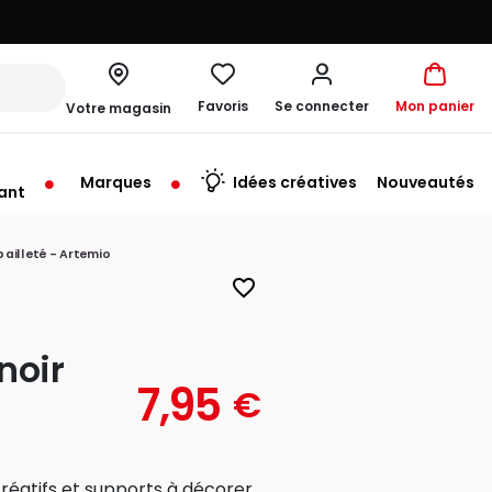
Favoris
Se connecter
Mon panier
Votre magasin
Marques
Idées créatives
Nouveautés
ant
me à 19:30
pailleté - Artemio
favorite_border
noir
7,95
€
réatifs et supports à décorer