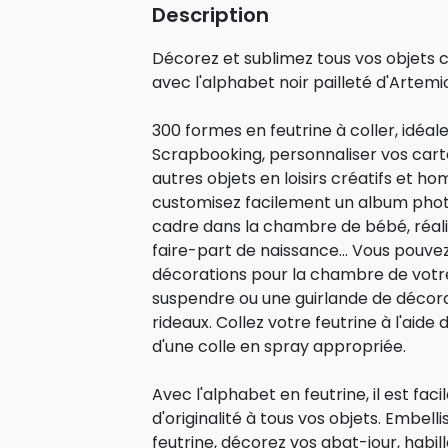
Description
Décorez et sublimez tous vos objets c
avec l'alphabet noir pailleté d'Artemi
300 formes en feutrine à coller, idéa
Scrapbooking, personnaliser vos cart
autres objets en loisirs créatifs et ho
customisez facilement un album pho
cadre dans la chambre de bébé, réali
faire-part de naissance... Vous pouve
décorations pour la chambre de vot
suspendre ou une guirlande de décora
rideaux. Collez votre feutrine à l'aide d
d'une colle en spray appropriée.
Avec l'alphabet en feutrine, il est fa
d'originalité à tous vos objets. Embell
feutrine, décorez vos abat-jour, habil