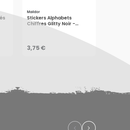
NOUVEAU
Maildor
tés
Stickers Alphabets
Lot de 3 
Chiffres Glitty Noir -
Global G
8,99 €
Maildor
3,75 €
AJOUTER AU PANIER
3,75 €
8,99 €