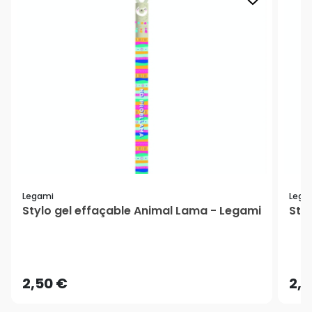
Legami
Lega
Stylo gel effaçable Animal Lama - Legami
Styl
2,50 €
2,5