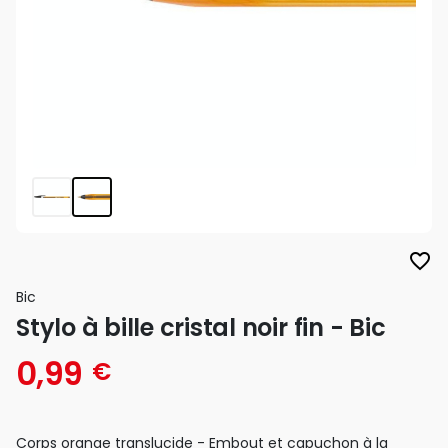
favorite_border
Bic
Stylo à bille cristal noir fin - Bic
0,99
€
Corps orange translucide - Embout et capuchon à la